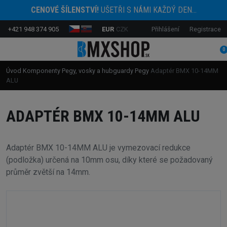
CENOVÉ ŠÍLENSTVÍ!
UŠETŘI S NÁMI KAŽDÝ DEN...
+421 948 374 905
EUR
CZK
Přihlášení
Registrace
0
Úvod
Komponenty
Pegy, vosky a hubguardy
Pegy
Adaptér BMX 10-14MM
ALU
ADAPTÉR BMX 10-14MM ALU
Adaptér BMX 10-14MM ALU je vymezovací redukce
(podložka) určená na 10mm osu, díky které se požadovaný
průměr zvětší na 14mm.