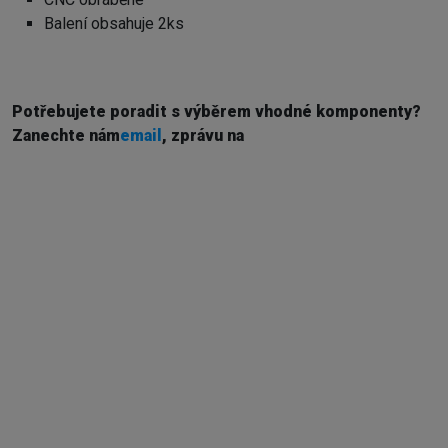
Balení obsahuje 2ks
Potřebujete poradit s výběrem vhodné komponenty?
Z
anechte nám
email
, zprávu na
Externí sklad...