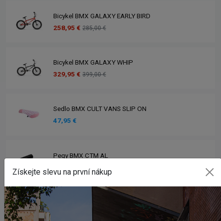
Bicykel BMX GALAXY EARLY BIRD
258,95 €
285,00 €
Bicykel BMX GALAXY WHIP
329,95 €
399,00 €
Sedlo BMX CULT VANS SLIP ON
47,95 €
Pegy BMX CTM AL
14,50 €
Získejte slevu na první nákup
Zobrazit více produktů
INSTAGRAM
#BMXSHOPSK