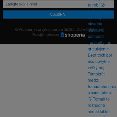
ODEBÍRAT
© Všechna práva vyhrazena pro GLOBAL DIAMONDS s.r.o.
Pronájem eshopu