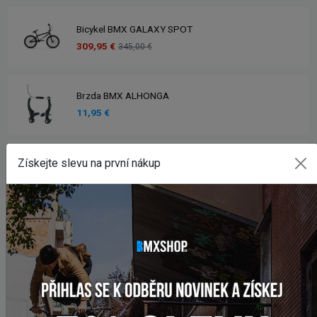
Bicykel BMX GALAXY SPOT
309,95 €
345,00 €
Brzda BMX ALHONGA
11,95 €
Získejte slevu na první nákup
Bicykel BMX GALAXY EARLY BIRD
258,95 €
285,00 €
Bicykel BMX GALAXY WHIP
329,95 €
399,00 €
Sedlo BMX CULT VANS SLIP ON
47,95 €