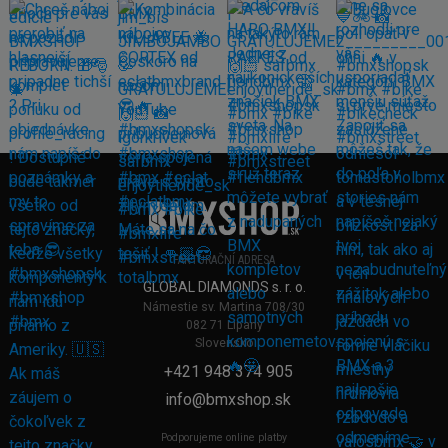
FAKTURAČNÍ ADRESA
GLOBAL DIAMONDS s. r. o.
Námestie sv. Martina 708/30
082 71 Lipany
Slovensko
+421 948 374 905
info@bmxshop.sk
Podporujeme online platby