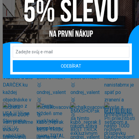
Pegy BMX CTM AL
14,50 €
Zobrazit více produktů
INSTAGRAM
#BMXSHOPSK
ODEBÍRAT