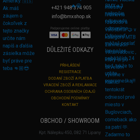
+421 948 374 905
info@bmxshop.sk
Podporujeme online platby
DŮLEŽITÉ ODKAZY
PŘIHLÁŠENÍ
REGISTRACE
DODANÍ ZBOŽÍ A PLATBA
VRACENÍ ZBOŽÍ A REKLAMACE
OCHRANA OSOBNÍCH ÚDAJŮ
OBCHODNÍ PODMÍNKY
KONTAKT
OBCHOD / SHOWROOM
Kpt. Nálepku 450, 082 71 Lipany