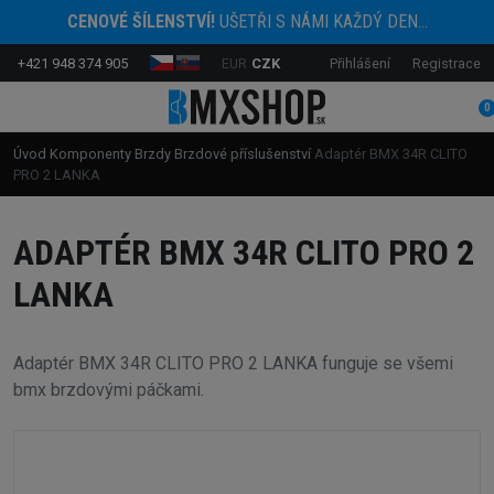
CENOVÉ ŠÍLENSTVÍ!
UŠETŘI S NÁMI KAŽDÝ DEN...
+421 948 374 905
EUR
CZK
Přihlášení
Registrace
0
Úvod
Komponenty
Brzdy
Brzdové příslušenství
Adaptér BMX 34R CLITO
PRO 2 LANKA
ADAPTÉR BMX 34R CLITO PRO 2
LANKA
Adaptér BMX 34R CLITO PRO 2 LANKA funguje se všemi
bmx brzdovými páčkami.