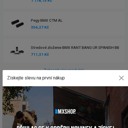
1 178,15 Kč
Pegy BMX CTM AL
356,27 Kč
Stredové zloženie BMX RANT BANG UR SPANISH BB
711,31 Kč
Zobrazit více produktů
Získejte slevu na první nákup
INSTAGRAM
#BMXSHOPSK