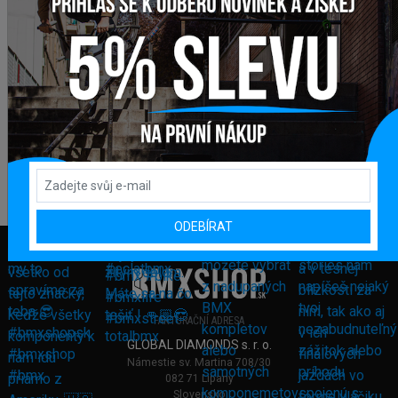
ODEBÍRAT
FAKTURAČNÍ ADRESA
GLOBAL DIAMONDS s. r. o.
Námestie sv. Martina 708/30
082 71 Lipany
Slovensko