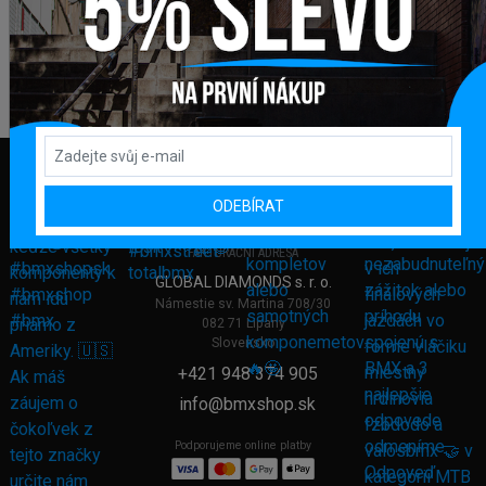
ODEBÍRAT
FAKTURAČNÍ ADRESA
GLOBAL DIAMONDS s. r. o.
Námestie sv. Martina 708/30
082 71 Lipany
Slovensko
+421 948 374 905
info@bmxshop.sk
Podporujeme online platby