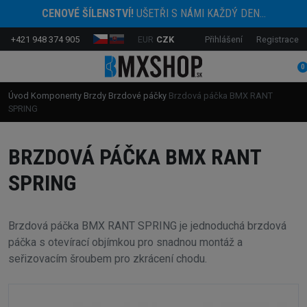
CENOVÉ ŠÍLENSTVÍ!
UŠETŘI S NÁMI KAŽDÝ DEN...
+421 948 374 905
EUR
CZK
Přihlášení
Registrace
0
Úvod
Komponenty
Brzdy
Brzdové páčky
Brzdová páčka BMX RANT
SPRING
BRZDOVÁ PÁČKA BMX RANT
SPRING
Brzdová páčka BMX RANT SPRING je jednoduchá brzdová
páčka s otevírací objímkou ​​pro snadnou montáž a
seřizovacím šroubem pro zkrácení chodu.