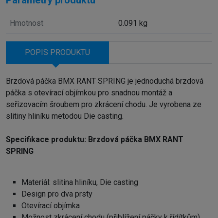
Hmotnost
0.091 kg
POPIS PRODUKTU
Brzdová páčka BMX RANT SPRING je jednoduchá brzdová
páčka s otevírací objímkou ​​pro snadnou montáž a
seřizovacím šroubem pro zkrácení chodu. Je vyrobena ze
slitiny hliníku metodou Die casting.
Specifikace produktu: Brzdová páčka BMX RANT
SPRING
Materiál: slitina hliníku, Die casting
Design pro dva prsty
Otevírací objímka
Možnost zkrácení chodu (přiblížení páčky k řídítkům)