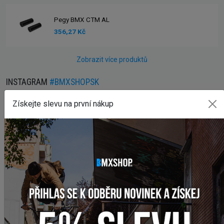
Pegy BMX CTM AL
356,27 Kč
Zobrazit více produktů
INSTAGRAM
#BMXSHOPSK
Získejte slevu na první nákup