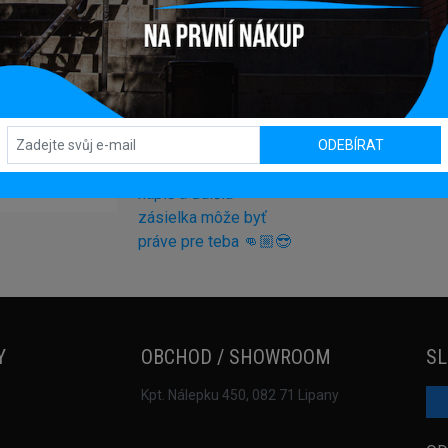
ODEBÍRAT
 SPANISH BB
Y
OBCHOD / SHOWROOM
SL
Kpt. Nálepku 450, 082 71 Lipany