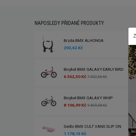
NAPOSLEDY PŘIDANÉ PRODUKTY
Z
Brzda BMX ALHONGA
293,62 Kč
Bicykel BMX GALAXY EARLY BIRD
6 362,50 Kč
7 002,56 Kč
Bicykel BMX GALAXY WHIP
8 106,99 Kč
9 803,58 Kč
Sedlo BMX CULT VANS SLIP ON
1 178,15 Kč