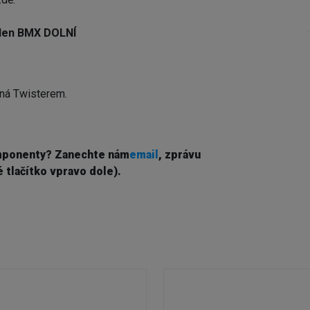
den BMX DOLNÍ
ená Twisterem.
mponenty? Z
anechte nám
email
, zprávu
 tlačítko vpravo dole).