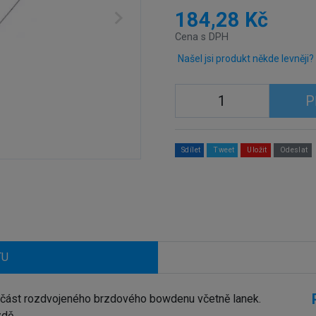
184,28 Kč
Cena s DPH
Našel jsi produkt někde levněji?
P
Sdílet
Tweet
Uložit
Odeslat
TU
část rozdvojeného brzdového bowdenu včetně lanek.
zdě.