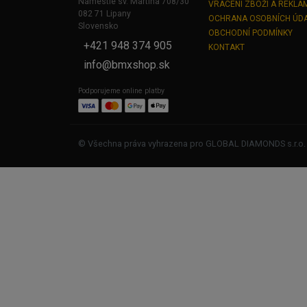
Námestie sv. Martina 708/30
VRACENÍ ZBOŽÍ A REKLA
082 71 Lipany
OCHRANA OSOBNÍCH ÚD
Slovensko
OBCHODNÍ PODMÍNKY
+421 948 374 905
KONTAKT
info@bmxshop.sk
Podporujeme online platby
© Všechna práva vyhrazena pro GLOBAL DIAMONDS s.r.o.