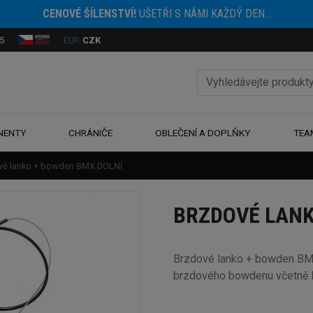
CENOVÉ ŠÍLENSTVÍ!
UŠETŘI S NÁMI KAŽDÝ DEN...
5
EUR
CZK
NENTY
CHRÁNIČE
OBLEČENÍ A DOPLŇKY
TEA
vé lanko + bowden BMX DOLNÍ
BRZDOVÉ LANK
Brzdové lanko + bowden BM
brzdového bowdenu včetně l