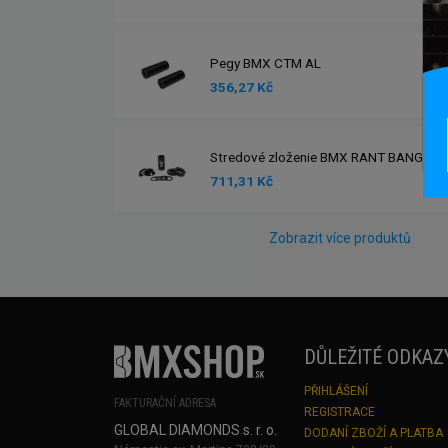
Pegy BMX CTM AL
356,27 Kč
Stredové zloženie BMX RANT BANG UR
711,31 Kč
Zobrazit více produktů
DŮLEŽITÉ ODKAZ
PŘIHLÁŠENÍ
FAKTURAČNÍ ADRESA
REGISTRACE
GLOBAL DIAMONDS s. r. o.
DODANÍ ZBOŽÍ A PLATBA