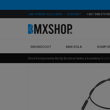
JAK VYBRAT KOLO BMX
KONTAKT
+421 948 374 90
SNOWSCOOT
BMX KOLA
KOMPO
Úvod
Komponenty
Brzdy
Brzdová lanka a bowdeny
Brzdo