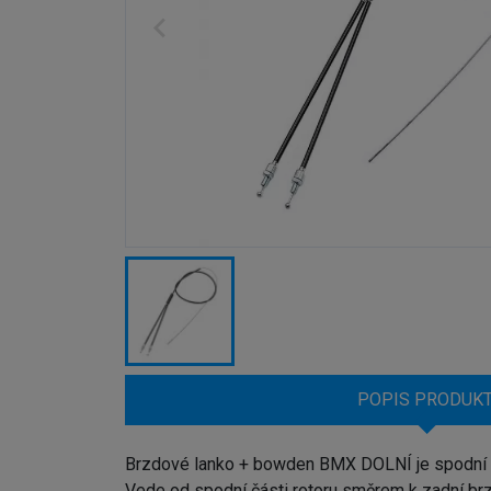
POPIS PRODUK
Brzdové lanko + bowden BMX DOLNÍ je spodní 
Vede od spodní části rotoru směrem k zadní br