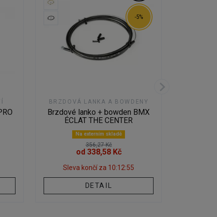
-5%
Í
BRZDOVÁ LANKA A BOWDENY
BRZDOV
 PRO
Brzdové lanko + bowden BMX
Brzdové 
ÉCLAT THE CENTER
SALTP
Na externím skladě
356,27 Kč
od 338,58 Kč
Sleva končí za
10:12:55
DETAIL