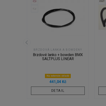
BOWDENY
BRZDOVÁ LANKA A BOWDENY
owden BMX
Brzdové lanko + bowden BMX
 DX
SALTPLUS LINEAR
dě
Na externím skladě
441,04 Kč
OŠÍKU
DETAIL