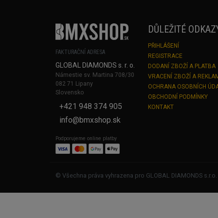
DŮLEŽITÉ ODKAZ
PŘIHLÁŠENÍ
FAKTURAČNÍ ADRESA
REGISTRACE
GLOBAL DIAMONDS s. r. o.
DODANÍ ZBOŽÍ A PLATBA
Námestie sv. Martina 708/30
VRACENÍ ZBOŽÍ A REKLA
082 71 Lipany
OCHRANA OSOBNÍCH ÚD
Slovensko
OBCHODNÍ PODMÍNKY
+421 948 374 905
KONTAKT
info@bmxshop.sk
Podporujeme online platby
© Všechna práva vyhrazena pro GLOBAL DIAMONDS s.r.o.