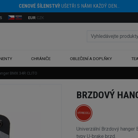
CENOVÉ ŠÍLENSTVÍ!
UŠETŘI S NÁMI KAŽDÝ DEN...
5
EUR
CZK
NENTY
CHRÁNIČE
OBLEČENÍ A DOPLŇKY
TE
anger BMX 34R CLITO
BRZDOVÝ HANG
VÝPRODEJ
Univerzální Brzdový hanger
typy U-brake brzd.