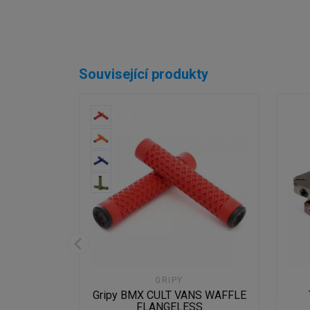
Související produkty
ENSTVÍ
GRIPY
o ukotvení
Gripy BMX CULT VANS WAFFLE
MX
FLANGELESS