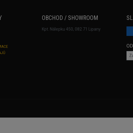
Y
OBCHOD / SHOWROOM
SL
Kpt. Nálepku 450, 082 71 Lipany
OD
MACE
AJŮ