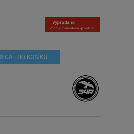
Vyprodáno
Zboží je momentálně vyprodáno.
ŘIDAT DO KOŠÍKU