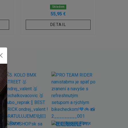
Skladem
N
55,95 €
DETAIL