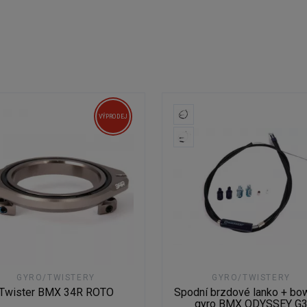
VÝPRODEJ
GYRO/TWISTERY
GYRO/TWISTERY
Twister BMX 34R ROTO
Spodní brzdové lanko + bo
gyro BMX ODYSSEY G