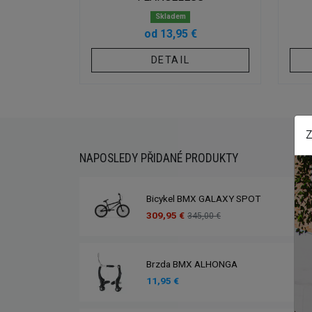
dě
Skladem
od 13,95 €
OŠÍKU
DETAIL
Z
NAPOSLEDY PŘIDANÉ PRODUKTY
Bicykel BMX GALAXY SPOT
309,95 €
345,00 €
Brzda BMX ALHONGA
11,95 €