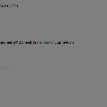
 34R CLITO
mponenty? Z
anechte nám
email
, zprávu na