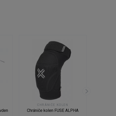
CHRÁNIČE KOLEN
wden
Chrániče kolen FUSE ALPHA
Pedály
3