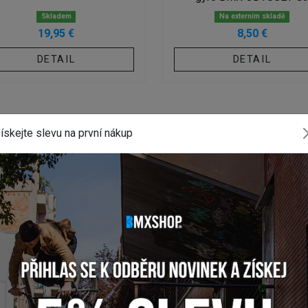
Skladem
Na externím skladě
19,95 €
8,50 €
DETAIL
DETAIL
ískejte slevu na první nákup
INSTAGRAM
#BMXSHOPSK