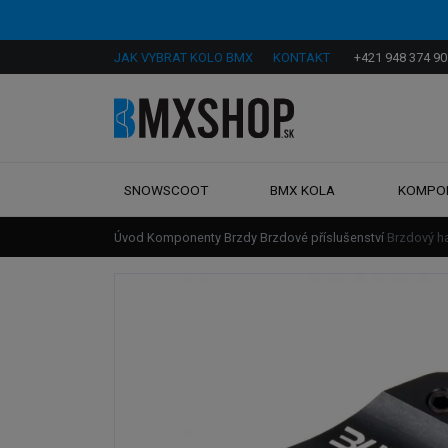
JAK VYBRAT KOLO BMX
KONTAKT
+421 948 374 90
SNOWSCOOT
BMX KOLA
KOMPO
Úvod
Komponenty
Brzdy
Brzdové příslušenství
Brzdový h