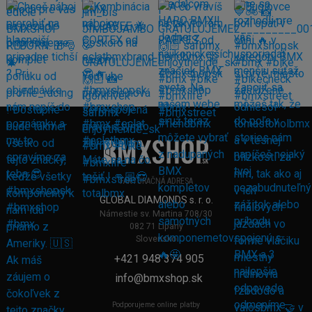
FAKTURAČNÁ ADRESA
GLOBAL DIAMONDS s. r. o.
Námestie sv. Martina 708/30
082 71 Lipany
Slovensko
+421 948 374 905
info@bmxshop.sk
Podporujeme online platby