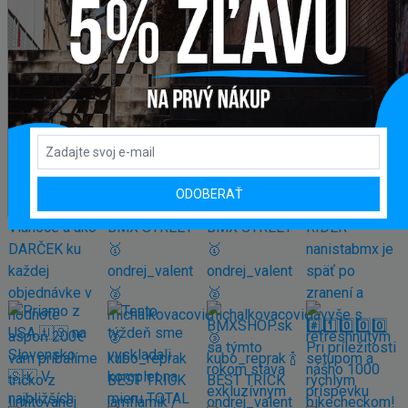
Bicykel BMX GALAXY WHIP
329,95 €
399,00 €
Zobraziť viac produktov
INSTAGRAM
#BMXSHOPSK
ODOBERAŤ