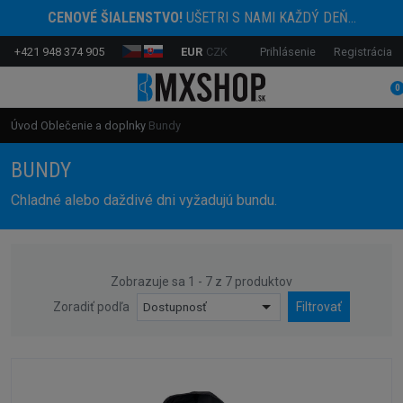
CENOVÉ ŠIALENSTVO!
UŠETRI S NAMI KAŽDÝ DEŇ...
+421 948 374 905
EUR
CZK
Prihlásenie
Registrácia
0
Úvod
Oblečenie a doplnky
Bundy
BUNDY
Chladné alebo daždivé dni vyžadujú bundu.
Zobrazuje sa 1 - 7 z 7 produktov
Zoradiť podľa
Dostupnosť
Filtrovať