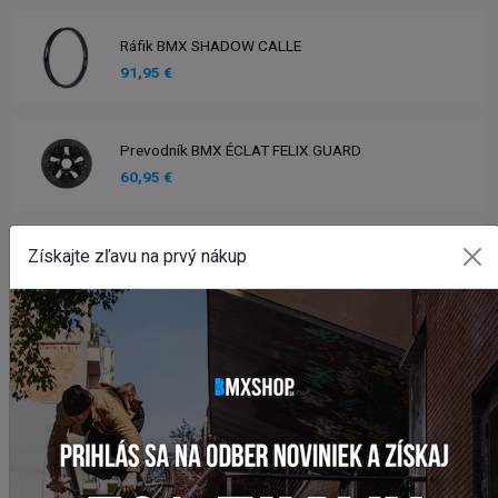
Ráfik BMX SHADOW CALLE
91,95 €
Prevodník BMX ÉCLAT FELIX GUARD
60,95 €
Získajte zľavu na prvý nákup
Bicykel BMX GALAXY SPOT
309,95 €
345,00 €
Brzda BMX ALHONGA
11,95 €
Bicykel BMX GALAXY EARLY BIRD
258,95 €
285,00 €