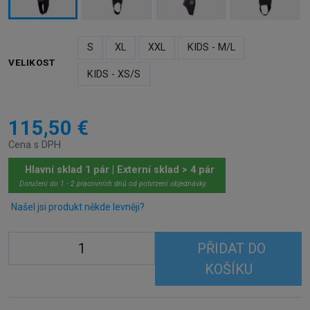
S
XL
XXL
KIDS - M/L
VELIKOST
KIDS - XS/S
115,50 €
Cena s DPH
Hlavní sklad 1 pár | Externí sklad > 4 pár
Doručení do 1 - 2 pracovních dnů od potvrzení objednávky.
Našel jsi produkt někde levněji?
PŘIDAT DO
KOŠÍKU