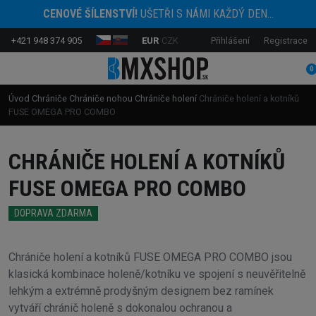
CENOVÉ ŠÍLENSTVÍ!
UŠETŘI S NÁMI KAŽDÝ DEN...
+421 948 374 905
EUR
CZK
Přihlášení
Registrace
0
Úvod
Chrániče
Chrániče nohou
Chrániče holení
Chrániče holení a kotníků
FUSE OMEGA PRO COMBO
CHRÁNIČE HOLENÍ A KOTNÍKŮ
FUSE OMEGA PRO COMBO
DOPRAVA ZDARMA
Chrániče holení a kotníků FUSE OMEGA PRO COMBO jsou
klasická kombinace holeně/kotníku ve spojení s neuvěřitelně
lehkým a extrémně prodyšným designem bez ramínek
vytváří chránič holeně s dokonalou ochranou a