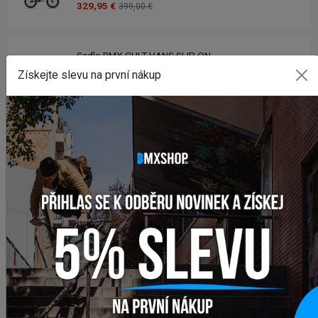
329,95 €
399,00 €
Sedlo BMX CULT VANS SLIP ON
47,95 €
Získejte slevu na první nákup
Pegy BMX CTM AL
14,50 €
Stredové zloženie BMX RANT BANG UR SPANISH BB
28,95 €
Zobrazit více produktů
INSTAGRAM
#BMXSHOPSK