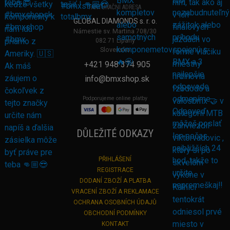
FAKTURAČNÍ ADRESA
GLOBAL DIAMONDS s. r. o.
Námestie sv. Martina 708/30
082 71 Lipany
Slovensko
+421 948 374 905
info@bmxshop.sk
Podporujeme online platby
DŮLEŽITÉ ODKAZY
PŘIHLÁŠENÍ
REGISTRACE
DODANÍ ZBOŽÍ A PLATBA
VRACENÍ ZBOŽÍ A REKLAMACE
OCHRANA OSOBNÍCH ÚDAJŮ
OBCHODNÍ PODMÍNKY
KONTAKT