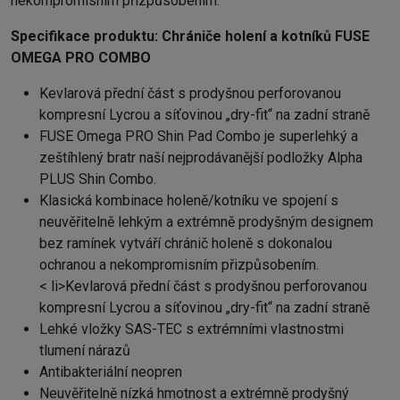
nekompromisním přizpůsobením.
Specifikace produktu:
Chrániče holení a kotníků FUSE
OMEGA PRO COMBO
Kevlarová přední část s prodyšnou perforovanou
kompresní Lycrou a síťovinou „dry-fit“ na zadní straně
FUSE Omega PRO Shin Pad Combo je superlehký a
zeštíhlený bratr naší nejprodávanější podložky Alpha
PLUS Shin Combo.
Klasická kombinace holeně/kotníku ve spojení s
neuvěřitelně lehkým a extrémně prodyšným designem
bez ramínek vytváří chránič holeně s dokonalou
ochranou a nekompromisním přizpůsobením.
< li>Kevlarová přední část s prodyšnou perforovanou
kompresní Lycrou a síťovinou „dry-fit“ na zadní straně
Lehké vložky SAS-TEC s extrémními vlastnostmi
tlumení nárazů
Antibakteriální neopren
Neuvěřitelně nízká hmotnost a extrémně prodyšný