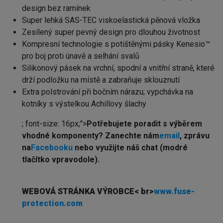
design bez ramínek
Super lehká SAS-TEC viskoelastická pěnová vložka
Zesílený super pevný design pro dlouhou životnost
Kompresní technologie s potištěnými pásky Kenesio™
pro boj proti únavě a selhání svalů
Silikonový pásek na vrchní, spodní a vnitřní straně, které
drží podložku na místě a zabraňuje sklouznutí
Extra polstrování při bočním nárazu; vypchávka na
kotníky s výstelkou Achillovy šlachy
; font-size: 16px;">
Potřebujete poradit s výběrem
vhodné komponenty? Z
anechte nám
email
, zprávu
na
Facebooku
nebo využijte náš chat (modré
tlačítko vpravodole).
WEBOVÁ STRÁNKA VÝROBCE
< br>
www.fuse-
protection.com