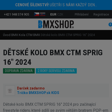
CENOVÉ ŠÍLENSTVÍ!
UŠETŘI S NÁMI KAŽDÝ DEN...
+421 948 374 905
EUR
CZK
Přihlášení
Registrace
0
Úvod
BMX Kola
CTM BMX
Dětské kolo BMX CTM SPRIG 16" 2024
DĚTSKÉ KOLO BMX CTM SPRIG
16" 2024
DOPRAVA ZDARMA
2 ROKY SERVISU ZDARMA
Darček zadarmo
Tričko BMXSHOP.sk KIDS
Dětské kolo BMX CTM SPRIG 16" 2024 pro začínající
freestyle ridery, které sdílí se svým větším bratrem POP-em