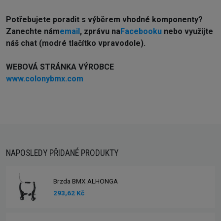
Potřebujete poradit s výběrem vhodné komponenty?
Z
anechte nám
email
, zprávu na
Facebooku
nebo využijte
náš chat (modré tlačítko vpravodole).
WEBOVÁ STRÁNKA VÝROBCE
www.colonybmx.com
NAPOSLEDY PŘIDANÉ PRODUKTY
Brzda BMX ALHONGA
293,62 Kč