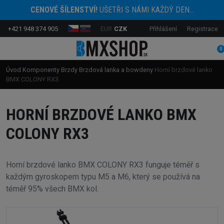
CENOVÉ ŠÍLENSTVÍ!
UŠETŘI S NÁMI KAŽDÝ DEN...
+421 948 374 905
EUR
CZK
Přihlášení
Registrace
0
Úvod
Komponenty
Brzdy
Brzdová lanka a bowdeny
Horní brzdové lanko
BMX COLONY RX3
HORNÍ BRZDOVÉ LANKO BMX
COLONY RX3
Horní brzdové lanko BMX COLONY RX3 funguje téměř s
každým gyroskopem typu M5 a M6, který se používá na
téměř 95% všech BMX kol.