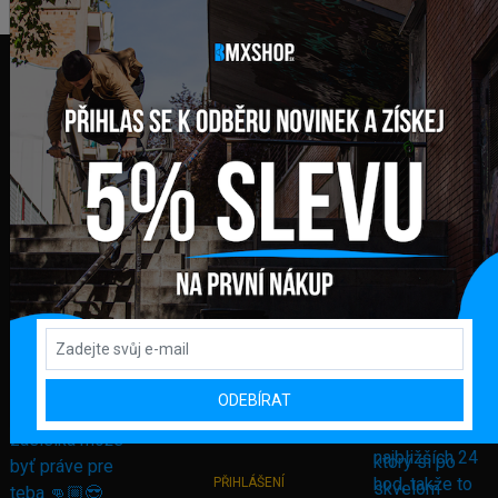
FAKTURAČNÍ ADRESA
GLOBAL DIAMONDS s. r. o.
Námestie sv. Martina 708/30
082 71 Lipany
Slovensko
+421 948 374 905
info@bmxshop.sk
Podporujeme online platby
ODEBÍRAT
DŮLEŽITÉ ODKAZY
PŘIHLÁŠENÍ