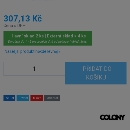
307,13 Kč
Cena s DPH
Hlavní sklad 2 ks | Externí sklad > 4 ks
Doručení do 1 - 2 pracovních dnů od potvrzení objednávky.
Našel jsi produkt někde levněji?
PŘIDAT DO
KOŠÍKU
Sdílet
Tweet
Uložit
Odeslat