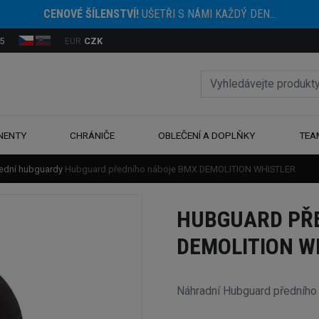
CENOVÉ ŠÍLENSTVÍ!
UŠETŘI S NÁMI KAŽDÝ DEN...
5
EUR
CZK
NENTY
CHRÁNIČE
OBLEČENÍ A DOPLŇKY
TEA
ední hubguardy
Hubguard předního náboje BMX DEMOLITION WHISTLER
HUBGUARD PŘ
DEMOLITION W
Náhradní Hubguard přední