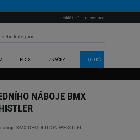
Přihlášení
Registrace
M
BLOG
ZNAČKY
0,00 KČ
EDNÍHO NÁBOJE BMX
HISTLER
ho náboje BMX DEMOLITION WHISTLER.