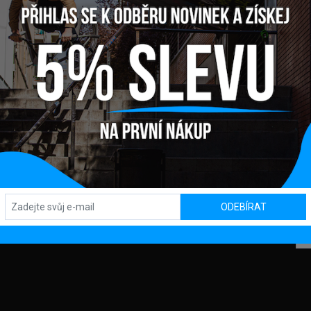
 SPANISH BB
Y
OBCHOD / SHOWROOM
SL
Kpt. Nálepku 450, 082 71 Lipany
ODEBÍRAT
OD
MACE
AJŮ