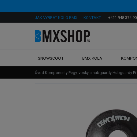
JAK VYBRAT KOLO BMX
KONTAKT
+421 948 374 90
SNOWSCOOT
BMX KOLA
KOMPO
Úvod
Komponenty
Pegy, vosky a hubguardy
Hubguardy
Př