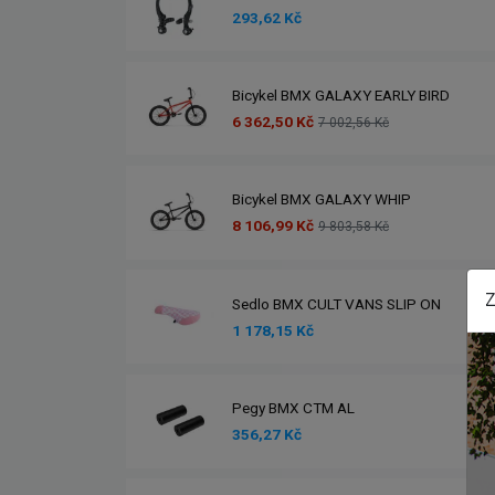
293,62 Kč
Bicykel BMX GALAXY EARLY BIRD
6 362,50 Kč
7 002,56 Kč
Bicykel BMX GALAXY WHIP
8 106,99 Kč
9 803,58 Kč
Z
Sedlo BMX CULT VANS SLIP ON
1 178,15 Kč
Pegy BMX CTM AL
356,27 Kč