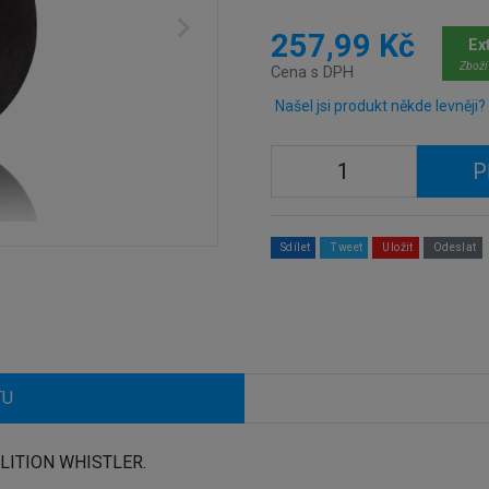
257,99 Kč
Ex
Zboží
Cena s DPH
Našel jsi produkt někde levněji?
P
Sdílet
Tweet
Uložit
Odeslat
TU
OLITION WHISTLER.