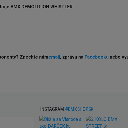
 náboje BMX DEMOLITION WHISTLER
ponenty? Z
nechte nám
email
, zprávu na
Facebooku
nebo vyu
INSTAGRAM
#BMXSHOPSK