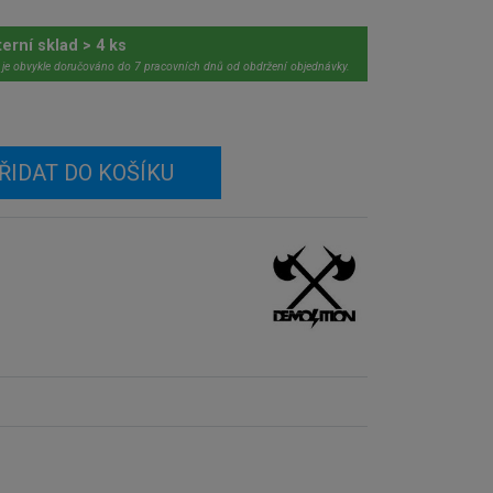
terní sklad > 4 ks
 je obvykle doručováno do 7 pracovních dnů od obdržení objednávky.
ŘIDAT DO KOŠÍKU