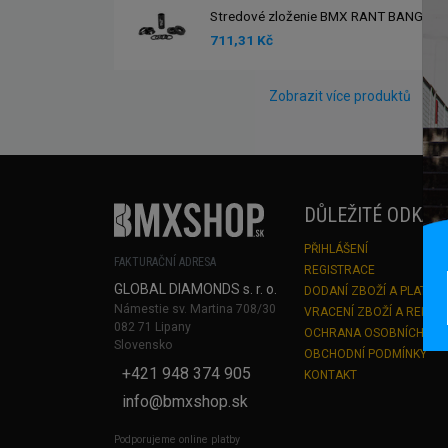
Stredové zloženie BMX RANT BANG UR
711,31 Kč
Zobrazit více produktů
DŮLEŽITÉ ODKAZ
PŘIHLÁŠENÍ
FAKTURAČNÍ ADRESA
REGISTRACE
GLOBAL DIAMONDS s. r. o.
DODANÍ ZBOŽÍ A PLATBA
Námestie sv. Martina 708/30
VRACENÍ ZBOŽÍ A REKLA
082 71 Lipany
OCHRANA OSOBNÍCH ÚD
Slovensko
OBCHODNÍ PODMÍNKY
+421 948 374 905
KONTAKT
info@bmxshop.sk
Podporujeme online platby