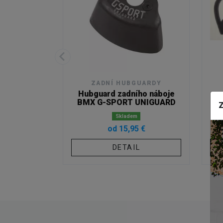
ZADNÍ HUBGUARDY
 LONGNECK
Hubguard zadního náboje
BMX G-SPORT UNIGUARD
Z
Skladem
 €
od 15,95 €
L
DETAIL