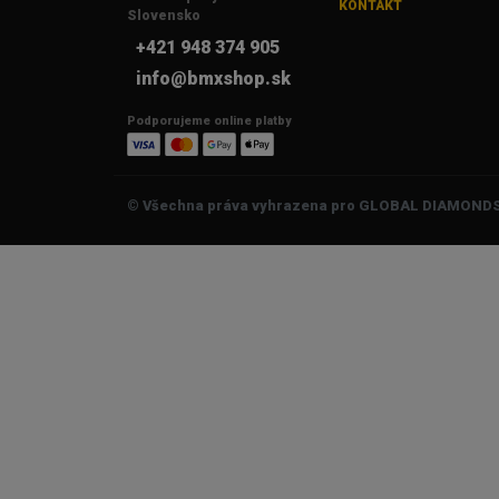
KONTAKT
Slovensko
+421 948 374 905
info@bmxshop.sk
Podporujeme online platby
© Všechna práva vyhrazena pro GLOBAL DIAMONDS 