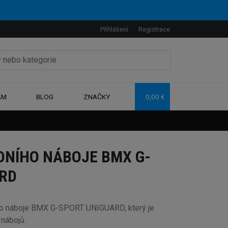
Přihlášení
Registrace
AM
BLOG
ZNAČKY
0,00 €
NÍHO NÁBOJE BMX G-
RD
ho náboje BMX G-SPORT UNIGUARD, který je
 nábojů.