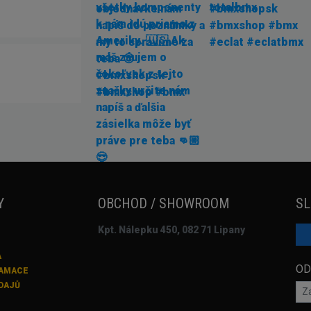
Y
OBCHOD / SHOWROOM
SL
Kpt. Nálepku 450, 082 71 Lipany
A
OD
LAMACE
DAJŮ