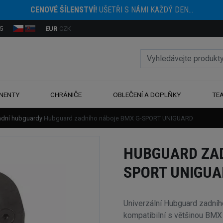
CENOVÉ ŠÍLENSTVÍ!
UŠETŘI S NÁMI KAŽDÝ DEN...
5
EUR
CZK
NENTY
CHRÁNIČE
OBLEČENÍ A DOPLŇKY
TE
adní hubguardy
Hubguard zadního náboje BMX G-SPORT UNIGUARD
HUBGUARD ZAD
SPORT UNIGUA
Univerzální Hubguard zadní
kompatibilní s většinou BMX