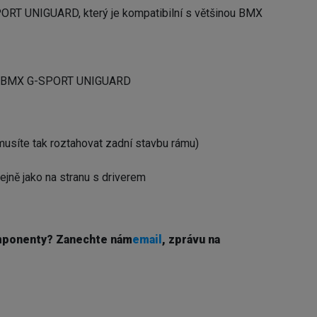
ORT UNIGUARD, který je kompatibilní s většinou BMX
oje BMX G-SPORT UNIGUARD
emusíte tak roztahovat zadní stavbu rámu)
tejně jako na stranu s driverem
mponenty? Z
anechte nám
email
, zprávu na