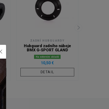
ZADNÍ HUBGUARDY
PŘEDN
Hubguard zadního náboje
Hubguard
BMX G-SPORT GLAND
BMX G-SP
Na externím skladě
10,50 €
DETAIL
PŘID