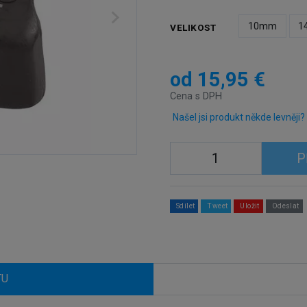
10mm
1
VELIKOST
od 15,95 €
Cena s DPH
Našel jsi produkt někde levněji?
P
Sdílet
Tweet
Uložit
Odeslat
TU