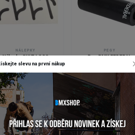
NÁLEPKY
PEGY
Nálepka CULT LOGO
Peg BMX FEDERAL
PVC/CRMO
ískejte slevu na první nákup
Skladem
Na externím skladě
1,50 €
23,95 €
DETAIL
DETAIL