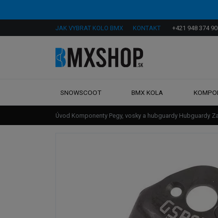
JAK VYBRAT KOLO BMX
KONTAKT
+421 948 374 90
SNOWSCOOT
BMX KOLA
KOMPO
Úvod
Komponenty
Pegy, vosky a hubguardy
Hubguardy
Z