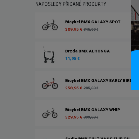
NAPOSLEDY PŘIDANÉ PRODUKTY
Bicykel BMX GALAXY SPOT
309,95 €
345,00 €
Brzda BMX ALHONGA
11,95 €
Bicykel BMX GALAXY EARLY BIRD
258,95 €
285,00 €
Bicykel BMX GALAXY WHIP
329,95 €
399,00 €
Sedlo BMX CULT VANS SLIP ON