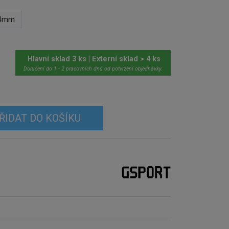
4mm
Hlavní sklad 3 ks | Externí sklad > 4 ks
Doručení do 1 - 2 pracovních dnů od potvrzení objednávky.
ŘIDAT DO KOŠÍKU