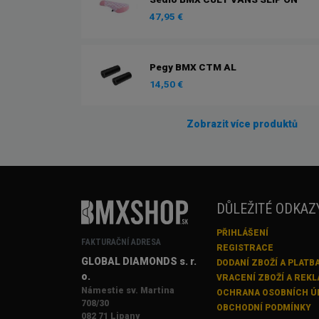
47,95 €
Pegy BMX CTM AL
14,50 €
Zobrazit více produktů
DŮLEŽITÉ ODKAZ
PŘIHLÁŠENÍ
FAKTURAČNÍ ADRESA
REGISTRACE
GLOBAL DIAMONDS s. r.
DODANÍ ZBOŽÍ A PLATB
o.
VRACENÍ ZBOŽÍ A REK
Námestie sv. Martina
OCHRANA OSOBNÍCH Ú
708/30
OBCHODNÍ PODMÍNKY
082 71 Lipany