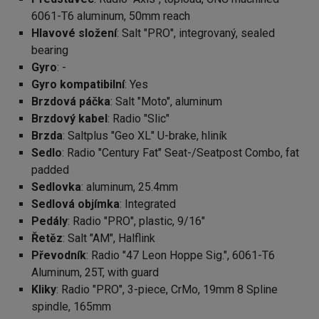
6061-T6 aluminum, 50mm reach
Hlavové složení
: Salt "PRO", integrovaný, sealed
bearing
Gyro
: -
Gyro kompatibilní
: Yes
Brzdová páčka
: Salt "Moto", aluminum
Brzdový kabel
: Radio "Slic"
Brzda
: Saltplus "Geo XL" U-brake, hliník
Sedlo
: Radio "Century Fat" Seat-/Seatpost Combo, fat
padded
Sedlovka
: aluminum, 25.4mm
Sedlová objímka
: Integrated
Pedály
: Radio "PRO", plastic, 9/16"
Řetěz
: Salt "AM", Halflink
Převodník
: Radio "47 Leon Hoppe Sig.", 6061-T6
Aluminum, 25T, with guard
Kliky
: Radio "PRO", 3-piece, CrMo, 19mm 8 Spline
spindle, 165mm