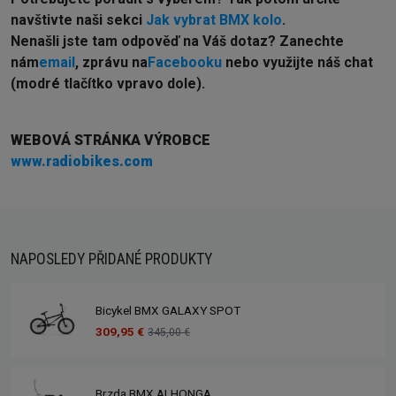
navštivte naši sekci
Jak vybrat BMX kolo
.
Nenašli jste tam odpověď na Váš dotaz? Zanechte
nám
email
, zprávu na
Facebooku
nebo využijte náš chat
(modré tlačítko vpravo dole).
WEBOVÁ STRÁNKA VÝROBCE
www.radiobikes.com
NAPOSLEDY PŘIDANÉ PRODUKTY
Bicykel BMX GALAXY SPOT
309,95 €
345,00 €
Brzda BMX ALHONGA