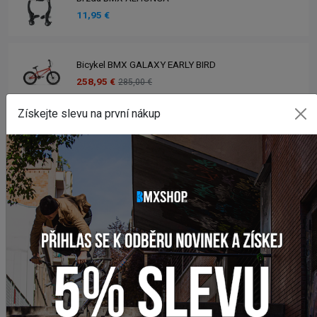
11,95 €
Bicykel BMX GALAXY EARLY BIRD
258,95 €
285,00 €
Získejte slevu na první nákup
Bicykel BMX GALAXY WHIP
329,95 €
399,00 €
Sedlo BMX CULT VANS SLIP ON
47,95 €
Pegy BMX CTM AL
14,50 €