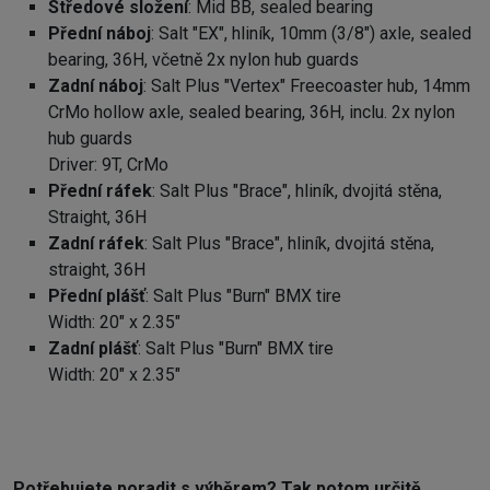
Středové složení
: Mid BB, sealed bearing
Přední náboj
: Salt "EX", hliník, 10mm (3/8") axle, sealed
bearing, 36H, včetně 2x nylon hub guards
Zadní náboj
: Salt Plus "Vertex" Freecoaster hub, 14mm
CrMo hollow axle, sealed bearing, 36H, inclu. 2x nylon
hub guards
Driver: 9T, CrMo
Přední ráfek
: Salt Plus "Brace", hliník, dvojitá stěna,
Straight, 36H
Zadní ráfek
: Salt Plus "Brace", hliník, dvojitá stěna,
straight, 36H
Přední plášť
: Salt Plus "Burn" BMX tire
Width: 20" x 2.35"
Zadní plášť
: Salt Plus "Burn" BMX tire
Width: 20" x 2.35"
Potřebujete poradit s výběrem? Tak potom určitě