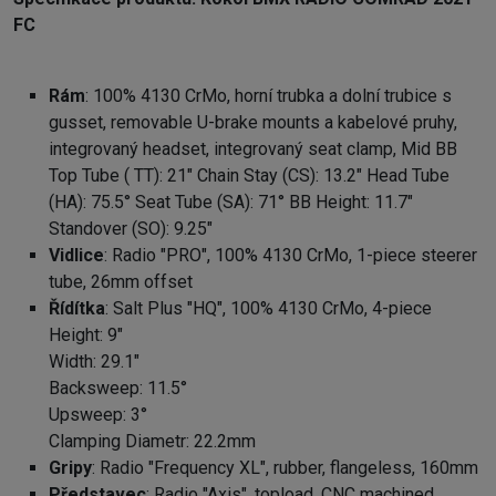
FC
Rám
: 100% 4130 CrMo, horní trubka a dolní trubice s
gusset, removable U-brake mounts a kabelové pruhy,
integrovaný headset, integrovaný seat clamp, Mid BB
Top Tube ( TT): 21" Chain Stay (CS): 13.2" Head Tube
(HA): 75.5° Seat Tube (SA): 71° BB Height: 11.7"
Standover (SO): 9.25"
Vidlice
: Radio "PRO", 100% 4130 CrMo, 1-piece steerer
tube, 26mm offset
Řídítka
: Salt Plus "HQ", 100% 4130 CrMo, 4-piece
Height: 9"
Width: 29.1"
Backsweep: 11.5°
Upsweep: 3°
Clamping Diametr: 22.2mm
Gripy
: Radio "Frequency XL", rubber, flangeless, 160mm
Představec
: Radio "Axis", topload, CNC machined