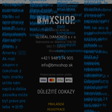
FAKTURAČNÍ ADRESA
GLOBAL DIAMONDS s. r. o.
Námestie sv. Martina 708/30
082 71 Lipany
Slovensko
+421 948 374 905
info@bmxshop.sk
Podporujeme online platby
DŮLEŽITÉ ODKAZY
PŘIHLÁŠENÍ
REGISTRACE