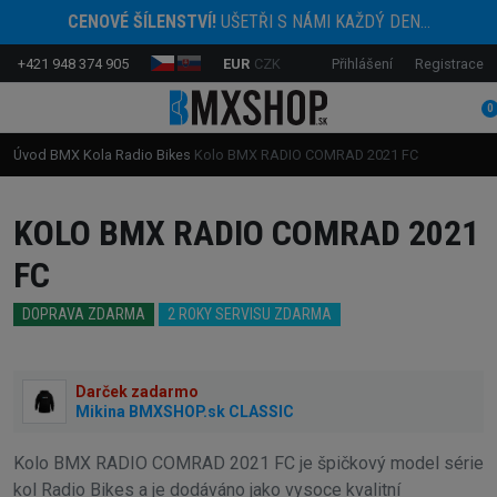
CENOVÉ ŠÍLENSTVÍ!
UŠETŘI S NÁMI KAŽDÝ DEN...
+421 948 374 905
EUR
CZK
Přihlášení
Registrace
0
Úvod
BMX Kola
Radio Bikes
Kolo BMX RADIO COMRAD 2021 FC
KOLO BMX RADIO COMRAD 2021
FC
DOPRAVA ZDARMA
2 ROKY SERVISU ZDARMA
Darček zadarmo
Mikina BMXSHOP.sk CLASSIC
Kolo BMX RADIO COMRAD 2021 FC je špičkový model série
kol Radio Bikes a je dodáváno jako vysoce kvalitní