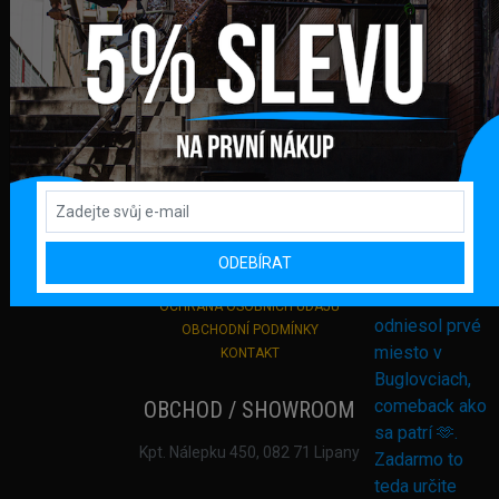
+421 948 374 905
info@bmxshop.sk
Podporujeme online platby
DŮLEŽITÉ ODKAZY
PŘIHLÁŠENÍ
REGISTRACE
DODANÍ ZBOŽÍ A PLATBA
ODEBÍRAT
VRACENÍ ZBOŽÍ A REKLAMACE
OCHRANA OSOBNÍCH ÚDAJŮ
OBCHODNÍ PODMÍNKY
KONTAKT
OBCHOD / SHOWROOM
Kpt. Nálepku 450, 082 71 Lipany