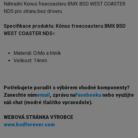
Náhradní Konus freecoasteru BMX BSD WEST COASTER
NDS pro stranu bez driveru.
Specifikace produktu: Kónus freecoasteru BMX BSD
WEST COASTER NDS
<
Materiál: CrMo a hliník
Velikost: 14mm
Potřebujete poradit s výběrem vhodné komponenty?
Z
anechte nám
email
, zprávu na
Facebooku
nebo využijte
náš chat (modré tlačítko vpravodole).
WEBOVÁ STRÁNKA VÝROBCE
www.bsdforever.com