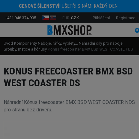
CENOVÉ ŠÍLENSTVÍ!
UŠETŘI S NÁMI KAŽDÝ DEN...
+421 948 374 905
EUR
CZK
Přihlášení
Registrace
0
Úvod
Komponenty
Náboje, ráfky, výplety...
Náhradní díly pro náboje
Šrouby, matice a kónusy
Konus freecoaster BMX BSD WEST COASTER DS
KONUS FREECOASTER BMX BSD
WEST COASTER DS
Náhradní Kónus freecoaster BMX BSD WEST COASTER NDS
pro stranu bez driveru.