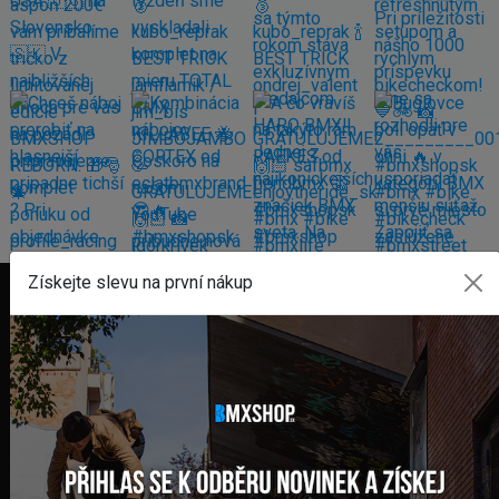
Získejte slevu na první nákup
FAKTURAČNÍ ADRESA
GLOBAL DIAMONDS s. r. o.
Námestie sv. Martina 708/30
082 71 Lipany
Slovensko