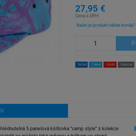
27,95 €
Cena s DPH
Našel jsi produkt někde levněji?
P
Sdílet
Tweet
Uložit
Odeslat
TU
édnutelná 5 panelová kšiltovka "camp style" z kolekce
yladit se můžete také mikinou a tričkem ve stejně