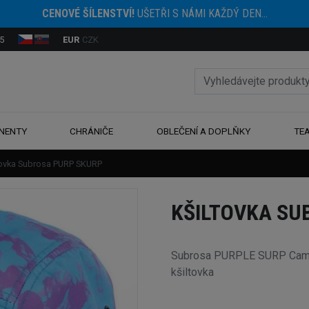
CENOVÉ ŠÍLENSTVÍ!
UŠETŘI S NÁMI KAŽDÝ DEN...
5
EUR
CZK
NENTY
CHRÁNIČE
OBLEČENÍ A DOPLŇKY
TE
tovka Subrosa PURP SKURP
KŠILTOVKA SU
Subrosa PURPLE SURP Camp 
kšiltovka