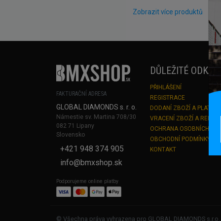
Zobrazit více produktů
DŮLEŽITÉ ODKAZ
PŘIHLÁŠENÍ
FAKTURAČNÍ ADRESA
REGISTRACE
GLOBAL DIAMONDS s. r. o.
DODANÍ ZBOŽÍ A PLATBA
Námestie sv. Martina 708/30
VRACENÍ ZBOŽÍ A REKLA
082 71 Lipany
OCHRANA OSOBNÍCH ÚD
Slovensko
OBCHODNÍ PODMÍNKY
+421 948 374 905
KONTAKT
info@bmxshop.sk
Podporujeme online platby
© Všechna práva vyhrazena pro GLOBAL DIAMONDS s.r.o.