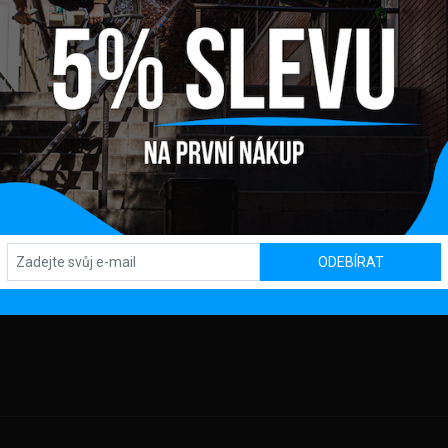
Y
OBCHOD / SHOWROOM
SL
Kpt. Nálepku 450, 082 71 Lipany
OD
MACE
ODEBÍRAT
AJŮ