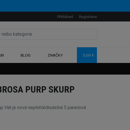
Přihlášení
Registrace
AM
BLOG
ZNAČKY
0,00 €
BROSA PURP SKURP
Hat je nová nepřehlédnutelná 5 panelová