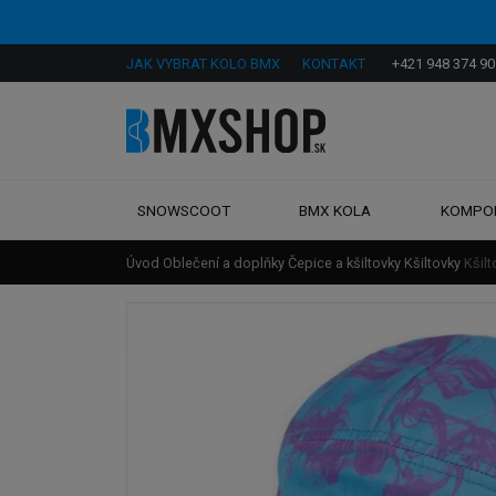
JAK VYBRAT KOLO BMX
KONTAKT
+421 948 374 90
SNOWSCOOT
BMX KOLA
KOMPO
Úvod
Oblečení a doplňky
Čepice a kšiltovky
Kšiltovky
Kšil