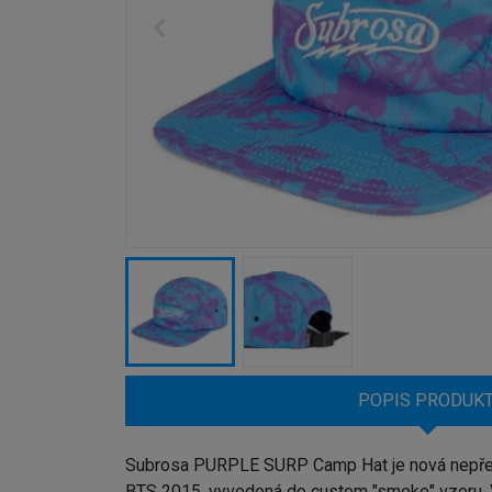
POPIS PRODUK
Subrosa PURPLE SURP Camp Hat je nová nepřehl
BTS 2015, vyvedená do custom "smoke" vzoru. V