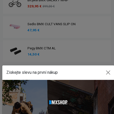
Bicykel BMX GALAXY WHIP
329,95 €
399,00 €
Sedlo BMX CULT VANS SLIP ON
47,95 €
Pegy BMX CTM AL
14,50 €
Zobrazit více produktů
Získejte slevu na první nákup
INSTAGRAM
#BMXSHOPSK