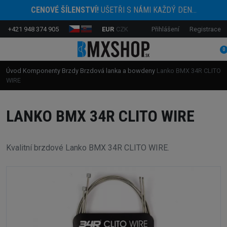
CENOVÉ ŠÍLENSTVÍ!
UŠETŘI S NÁMI KAŽDÝ DEN...
+421 948 374 905
EUR
CZK
Přihlášení
Registrace
0
Úvod
Komponenty
Brzdy
Brzdová lanka a bowdeny
Lanko BMX 34R CLITO
WIRE
LANKO BMX 34R CLITO WIRE
Kvalitní brzdové Lanko BMX 34R CLITO WIRE.