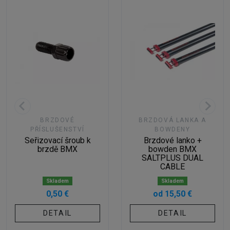
BRZDOVÉ
BRZDOVÁ LANKA A
PŘÍSLUŠENSTVÍ
BOWDENY
Seřizovací šroub k
Brzdové lanko +
brzdě BMX
bowden BMX
SALTPLUS DUAL
CABLE
Skladem
Skladem
0,50 €
od 15,50 €
DETAIL
DETAIL