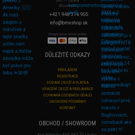
082 71 Lipany
Slovensko
+421 948 374 905
info@bmxshop.sk
Podporujeme online platby
DŮLEŽITÉ ODKAZY
PŘIHLÁŠENÍ
REGISTRACE
DODANÍ ZBOŽÍ A PLATBA
VRACENÍ ZBOŽÍ A REKLAMACE
OCHRANA OSOBNÍCH ÚDAJŮ
OBCHODNÍ PODMÍNKY
KONTAKT
OBCHOD / SHOWROOM
Kpt. Nálepku 450, 082 71 Lipany