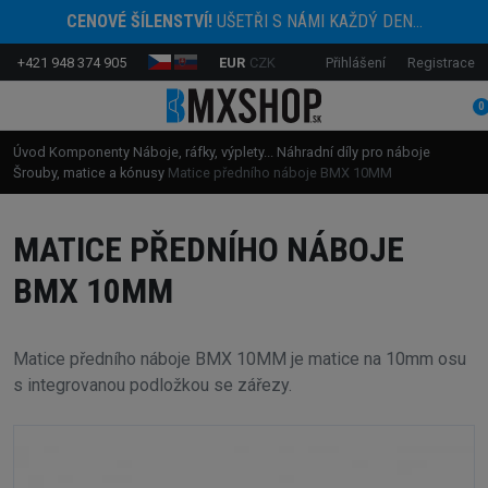
CENOVÉ ŠÍLENSTVÍ!
UŠETŘI S NÁMI KAŽDÝ DEN...
+421 948 374 905
EUR
CZK
Přihlášení
Registrace
0
Úvod
Komponenty
Náboje, ráfky, výplety...
Náhradní díly pro náboje
Šrouby, matice a kónusy
Matice předního náboje BMX 10MM
MATICE PŘEDNÍHO NÁBOJE
BMX 10MM
Matice předního náboje BMX 10MM je matice na 10mm osu
s integrovanou podložkou se zářezy.