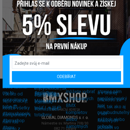
ODEBÍRAT
FAKTURAČNÍ ADRESA
GLOBAL DIAMONDS s. r. o.
Námestie sv. Martina 708/30
082 71 Lipany