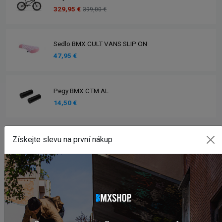
329,95 €
399,00 €
Sedlo BMX CULT VANS SLIP ON
47,95 €
Pegy BMX CTM AL
14,50 €
Zobrazit více produktů
Získejte slevu na první nákup
INSTAGRAM
#BMXSHOPSK