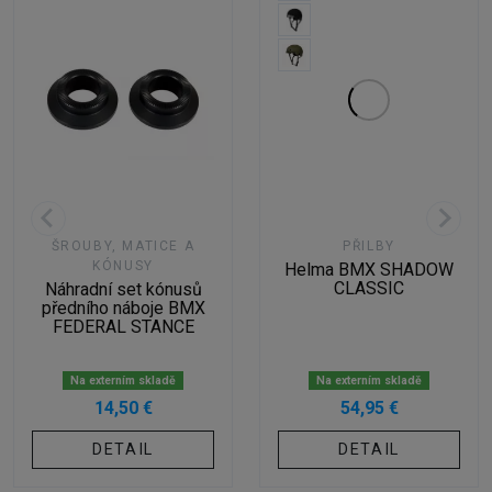
ŠROUBY, MATICE A
PŘILBY
KÓNUSY
Helma BMX SHADOW
CLASSIC
Náhradní set kónusů
předního náboje BMX
FEDERAL STANCE
Na externím skladě
Na externím skladě
14,50 €
54,95 €
DETAIL
DETAIL