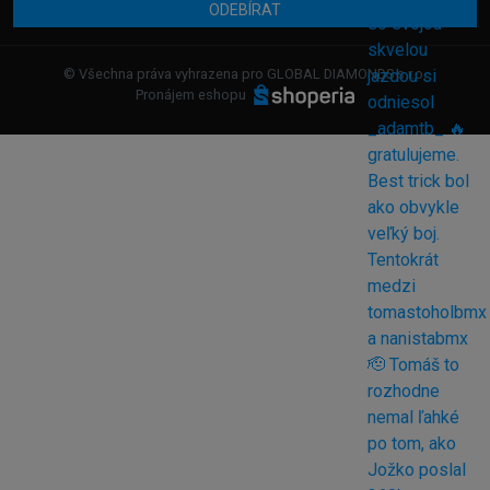
ODEBÍRAT
© Všechna práva vyhrazena pro GLOBAL DIAMONDS s.r.o.
Pronájem eshopu