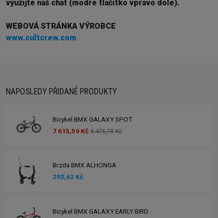
využijte náš chat (modré tlačítko vpravo dole).
WEBOVÁ STRÁNKA VÝROBCE
www.cultcrew.com
NAPOSLEDY PŘIDANÉ PRODUKTY
Bicykel BMX GALAXY SPOT
7 615,59 Kč
8 476,78 Kč
Brzda BMX ALHONGA
293,62 Kč
Bicykel BMX GALAXY EARLY BIRD