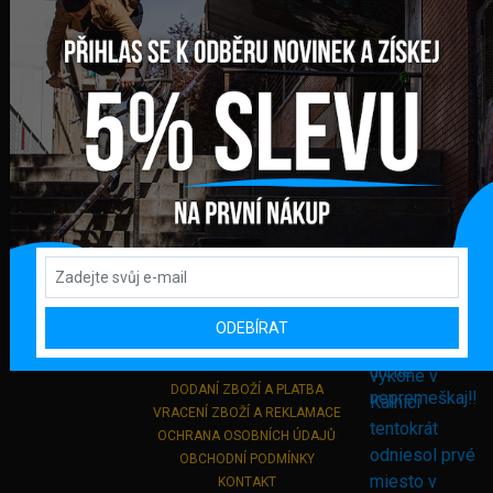
FAKTURAČNÍ ADRESA
GLOBAL DIAMONDS s. r. o.
Námestie sv. Martina 708/30
082 71 Lipany
Slovensko
+421 948 374 905
info@bmxshop.sk
Podporujeme online platby
DŮLEŽITÉ ODKAZY
ODEBÍRAT
PŘIHLÁŠENÍ
REGISTRACE
DODANÍ ZBOŽÍ A PLATBA
VRACENÍ ZBOŽÍ A REKLAMACE
OCHRANA OSOBNÍCH ÚDAJŮ
OBCHODNÍ PODMÍNKY
KONTAKT