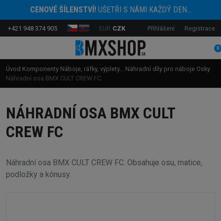
CENOVÉ ŠÍLENSTVÍ!
UŠETŘI S NÁMI KAŽDÝ DEN...
+421 948 374 905
EUR
CZK
Přihlášení
Registrace
0
Úvod
Komponenty
Náboje, ráfky, výplety...
Náhradní díly pro náboje
Osky
Náhradní osa BMX CULT CREW FC
NÁHRADNÍ OSA BMX CULT
CREW FC
Náhradní osa BMX CULT CREW FC. Obsahuje osu, matice,
podložky a kónusy.