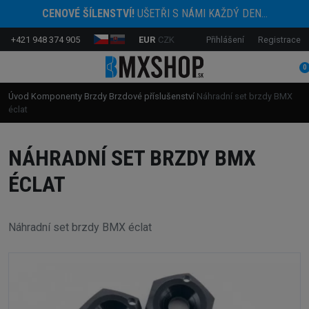
CENOVÉ ŠÍLENSTVÍ!
UŠETŘI S NÁMI KAŽDÝ DEN...
+421 948 374 905
EUR
CZK
Přihlášení
Registrace
0
Úvod
Komponenty
Brzdy
Brzdové příslušenství
Náhradní set brzdy BMX
éclat
NÁHRADNÍ SET BRZDY BMX
ÉCLAT
Náhradní set brzdy BMX éclat