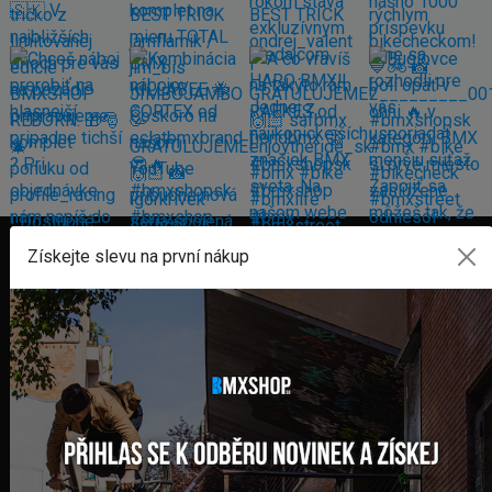
Získejte slevu na první nákup
FAKTURAČNÍ ADRESA
GLOBAL DIAMONDS s. r. o.
Námestie sv. Martina 708/30
082 71 Lipany
Slovensko
+421 948 374 905
info@bmxshop.sk