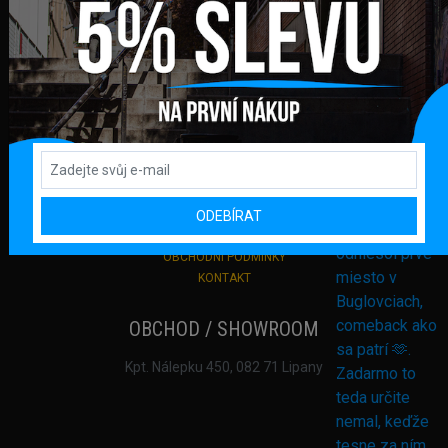
Podporujeme online platby
DŮLEŽITÉ ODKAZY
PŘIHLÁŠENÍ
REGISTRACE
DODANÍ ZBOŽÍ A PLATBA
ODEBÍRAT
VRACENÍ ZBOŽÍ A REKLAMACE
OCHRANA OSOBNÍCH ÚDAJŮ
OBCHODNÍ PODMÍNKY
KONTAKT
OBCHOD / SHOWROOM
Kpt. Nálepku 450, 082 71 Lipany