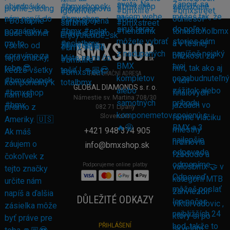
FAKTURAČNÍ ADRESA
GLOBAL DIAMONDS s. r. o.
Námestie sv. Martina 708/30
082 71 Lipany
Slovensko
+421 948 374 905
info@bmxshop.sk
Podporujeme online platby
DŮLEŽITÉ ODKAZY
PŘIHLÁŠENÍ