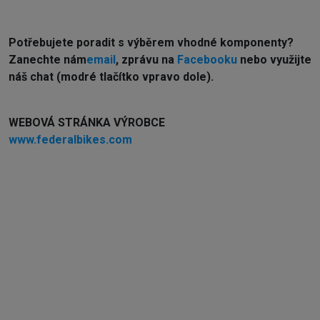
Potřebujete poradit s výběrem vhodné komponenty?
Z
anechte nám
email
, zprávu na
Facebooku
nebo využijte
náš chat (modré tlačítko vpravo dole).
WEBOVÁ STRÁNKA VÝROBCE
www.federalbikes.com
Externí sklad...