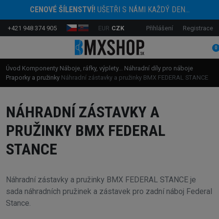
CENOVÉ ŠÍLENSTVÍ!
UŠETŘI S NÁMI KAŽDÝ DEN...
+421 948 374 905
EUR
CZK
Přihlášení
Registrace
0
Úvod
Komponenty
Náboje, ráfky, výplety...
Náhradní díly pro náboje
Praporky a pružinky
Náhradní zástavky a pružinky BMX FEDERAL STANCE
NÁHRADNÍ ZÁSTAVKY A
PRUŽINKY BMX FEDERAL
STANCE
Náhradní zástavky a pružinky BMX FEDERAL STANCE je
sada náhradních pružinek a zástavek pro zadní náboj Federal
Stance.