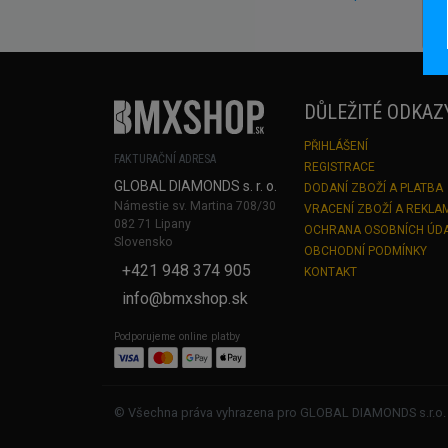
DŮLEŽITÉ ODKAZ
PŘIHLÁŠENÍ
FAKTURAČNÍ ADRESA
REGISTRACE
GLOBAL DIAMONDS s. r. o.
DODANÍ ZBOŽÍ A PLATBA
Námestie sv. Martina 708/30
VRACENÍ ZBOŽÍ A REKLA
082 71 Lipany
OCHRANA OSOBNÍCH ÚD
Slovensko
OBCHODNÍ PODMÍNKY
+421 948 374 905
KONTAKT
info@bmxshop.sk
Podporujeme online platby
© Všechna práva vyhrazena pro GLOBAL DIAMONDS s.r.o.