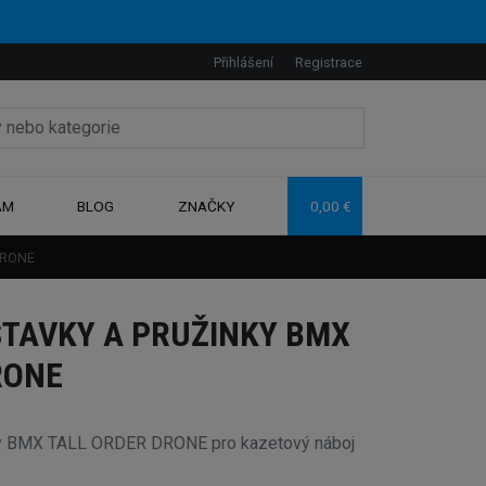
Přihlášení
Registrace
AM
BLOG
ZNAČKY
0,00 €
DRONE
TAVKY A PRUŽINKY BMX
RONE
nky BMX TALL ORDER DRONE pro kazetový náboj