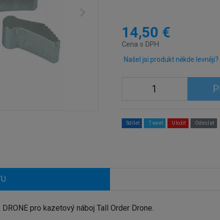
14,50 €
Cena s DPH
Našel jsi produkt někde levněji?
P
Sdílet
Tweet
Uložit
Odeslat
TU
DRONE pro kazetový náboj Tall Order Drone.