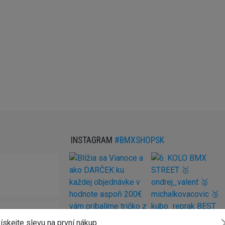
INSTAGRAM
#BMXSHOPSK
ískejte slevu na první nákup