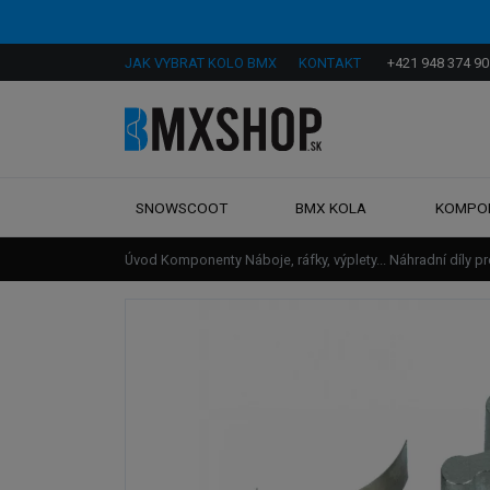
JAK VYBRAT KOLO BMX
KONTAKT
+421 948 374 90
SNOWSCOOT
BMX KOLA
KOMPO
Úvod
Komponenty
Náboje, ráfky, výplety...
Náhradní díly p