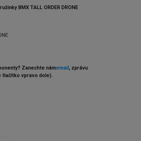
a pružinky BMX TALL ORDER DRONE
RONE
ponenty? Z
anechte nám
email
, zprávu
tlačítko vpravo dole).