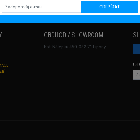
ODEBÍRAT
Y
OBCHOD / SHOWROOM
SL
Kpt. Nálepku 450, 082 71 Lipany
OD
MACE
AJŮ