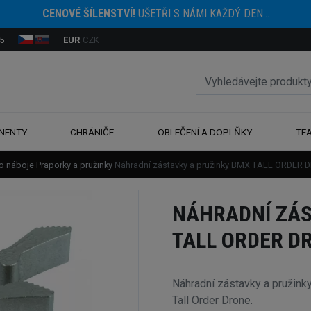
CENOVÉ ŠÍLENSTVÍ!
UŠETŘI S NÁMI KAŽDÝ DEN...
5
EUR
CZK
NENTY
CHRÁNIČE
OBLEČENÍ A DOPLŇKY
TE
ro náboje
Praporky a pružinky
Náhradní zástavky a pružinky BMX TALL ORDER 
NÁHRADNÍ ZÁS
TALL ORDER D
Náhradní zástavky a pruži
Tall Order Drone.