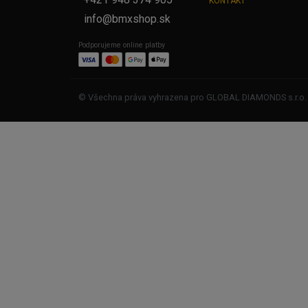
KONTAKT
info@bmxshop.sk
Podporujeme online platby
© Všechna práva vyhrazena pro GLOBAL DIAMONDS s.r.o.