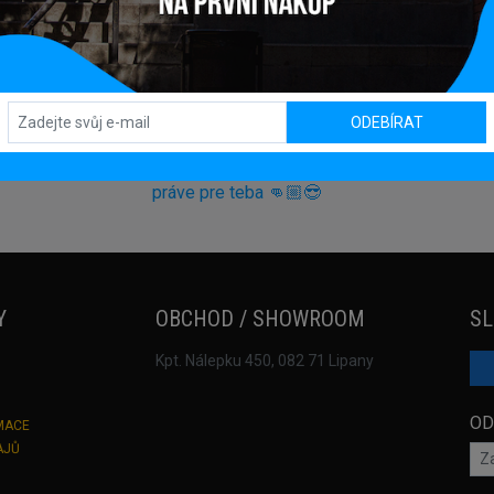
ODEBÍRAT
Y
OBCHOD / SHOWROOM
SL
Kpt. Nálepku 450, 082 71 Lipany
OD
MACE
AJŮ