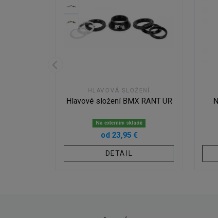
HLAVOVÁ SLOŽENÍ
KINK
Hlavové složení BMX RANT UR
N
R
dě
Na externím skladě
od 23,95 €
OŠÍKU
DETAIL