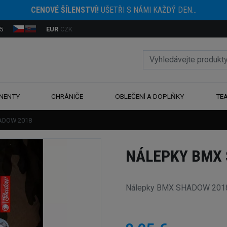
CENOVÉ ŠÍLENSTVÍ!
UŠETŘI S NÁMI KAŽDÝ DEN...
5
EUR
CZK
NENTY
CHRÁNIČE
OBLEČENÍ A DOPLŇKY
TE
ADOW 2018
NÁLEPKY BMX
Nálepky BMX SHADOW 2018 o