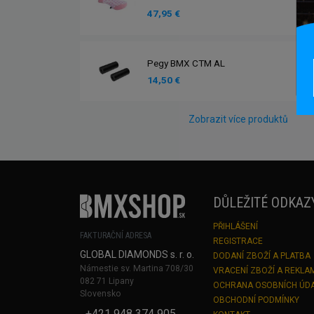
47,95 €
Pegy BMX CTM AL
14,50 €
Zobrazit více produktů
DŮLEŽITÉ ODKAZ
PŘIHLÁŠENÍ
FAKTURAČNÍ ADRESA
REGISTRACE
GLOBAL DIAMONDS s. r. o.
DODANÍ ZBOŽÍ A PLATBA
Námestie sv. Martina 708/30
VRACENÍ ZBOŽÍ A REKLA
082 71 Lipany
OCHRANA OSOBNÍCH ÚD
Slovensko
OBCHODNÍ PODMÍNKY
+421 948 374 905