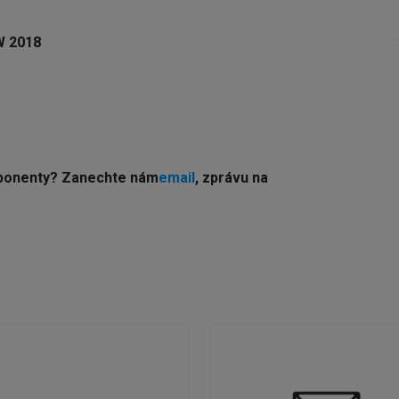
W 2018
ponenty? Z
anechte nám
email
, zprávu na