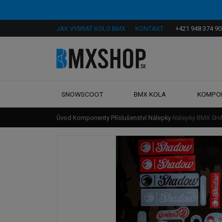
JAK VYBRAT KOLO BMX
KONTAKT
+421 948 374 90
SNOWSCOOT
BMX KOLA
KOMPO
Úvod
Komponenty
Příslušenství
Nálepky
Nálepky BMX SH