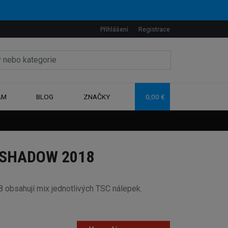
Přihlášení
Registrace
AM
BLOG
ZNAČKY
0,00 €
 SHADOW 2018
bsahují mix jednotlivých TSC nálepek.