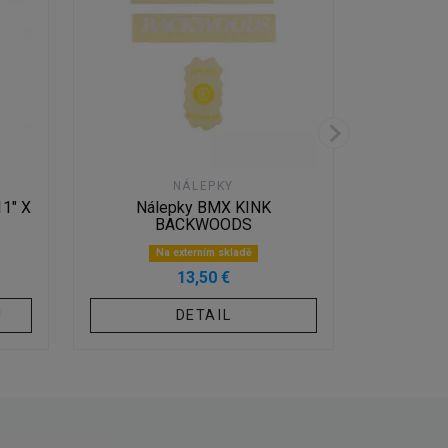
NÁLEPKY
1" X
Nálepky BMX KINK
Nálepky
BACKWOODS
Na externím skladě
13,50 €
U
DETAIL
PŘ