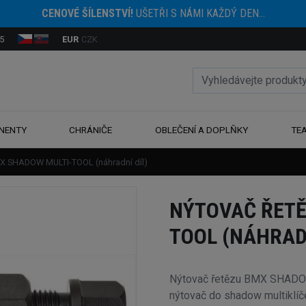
CENOVÉ ŠÍLENSTVÍ!
UŠETŘI S NÁMI KAŽDÝ DEN...
5
EUR
CZK
NENTY
CHRÁNIČE
OBLEČENÍ A DOPLŇKY
TE
X SHADOW MULTI-TOOL (náhradní díl)
NÝTOVAČ ŘETĚ
TOOL (NÁHRADN
Nýtovač řetězu BMX SHADOW 
nýtovač do shadow multiklíč