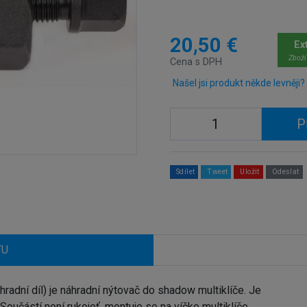
20,50 €
Ex
Zboží
Cena s DPH
Našel jsi produkt někde levněji?
P
Sdílet
Tweet
Uložit
Odeslat
TU
ní díl) je náhradní nýtovač do shadow multiklíče. Je
oučástí není rukojeť, montuje se na víčko multiklíče