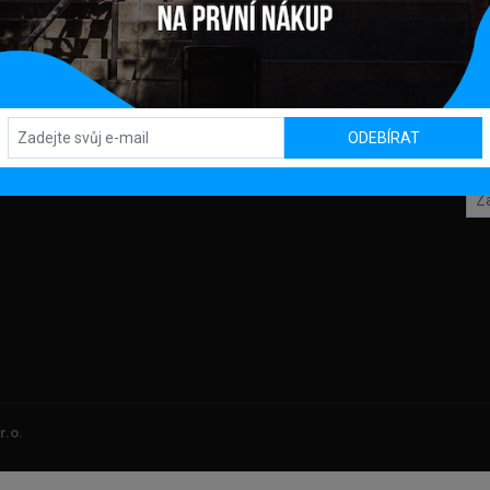
Y
OBCHOD / SHOWROOM
SL
Kpt. Nálepku 450, 082 71 Lipany
ODEBÍRAT
A
OD
LAMACE
DAJŮ
r.o.