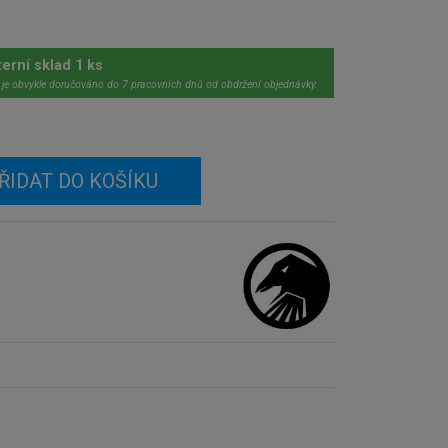
terní sklad 1 ks
 je obvykle doručováno do 7 pracovních dnů od obdržení objednávky.
ŘIDAT DO KOŠÍKU