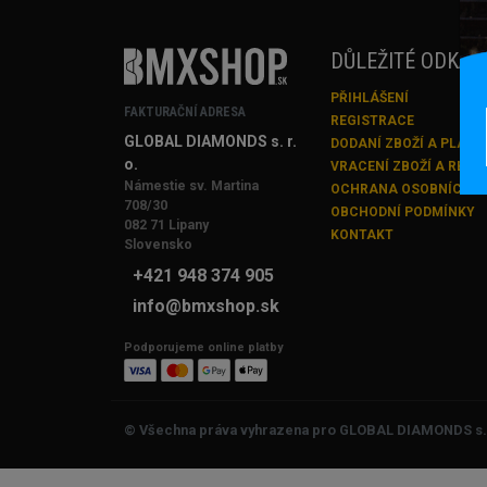
DŮLEŽITÉ ODKAZ
PŘIHLÁŠENÍ
FAKTURAČNÍ ADRESA
REGISTRACE
GLOBAL DIAMONDS s. r.
DODANÍ ZBOŽÍ A PLATB
o.
VRACENÍ ZBOŽÍ A REK
Námestie sv. Martina
OCHRANA OSOBNÍCH Ú
708/30
OBCHODNÍ PODMÍNKY
082 71 Lipany
KONTAKT
Slovensko
+421 948 374 905
info@bmxshop.sk
Podporujeme online platby
© Všechna práva vyhrazena pro GLOBAL DIAMONDS s.