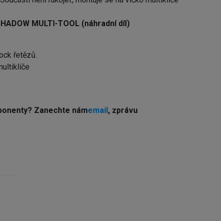
 SHADOW MULTI-TOOL (náhradní díl)
ock řetězů.
ultiklíče
ponenty? Z
anechte nám
email
, zprávu