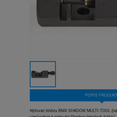
POPIS PRODUK
Nýtovač řetězu BMX SHADOW MULTI-TOOL (náhrad
uzpůsoben k nýtování Shadow Interlock řetězů. S