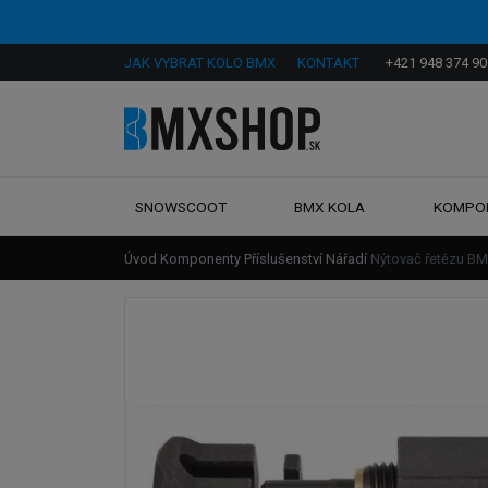
JAK VYBRAT KOLO BMX
KONTAKT
+421 948 374 90
SNOWSCOOT
BMX KOLA
KOMPO
Úvod
Komponenty
Příslušenství
Nářadí
Nýtovač řetězu BM