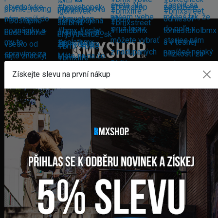
FAKTURAČNÍ ADRESA
Získejte slevu na první nákup
GLOBAL DIAMONDS s. r. o.
Námestie sv. Martina 708/30
082 71 Lipany
Slovensko
+421 948 374 905
info@bmxshop.sk
Podporujeme online platby
DŮLEŽITÉ ODKAZY
PŘIHLÁŠENÍ