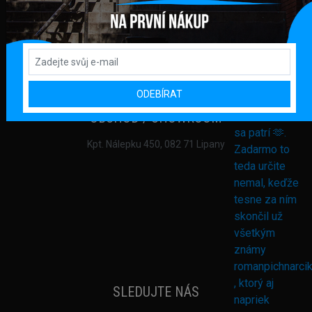
REGISTRACE
DODANÍ ZBOŽÍ A PLATBA
VRACENÍ ZBOŽÍ A REKLAMACE
OCHRANA OSOBNÍCH ÚDAJŮ
OBCHODNÍ PODMÍNKY
KONTAKT
ODEBÍRAT
OBCHOD / SHOWROOM
Kpt. Nálepku 450, 082 71 Lipany
SLEDUJTE NÁS