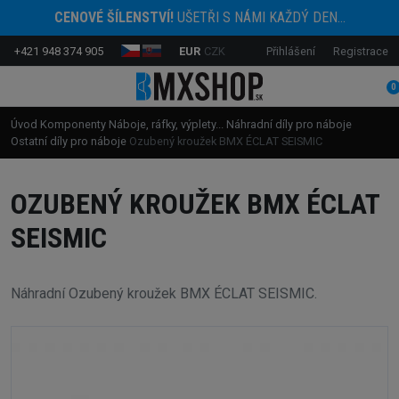
CENOVÉ ŠÍLENSTVÍ!
UŠETŘI S NÁMI KAŽDÝ DEN...
+421 948 374 905
EUR
CZK
Přihlášení
Registrace
0
Úvod
Komponenty
Náboje, ráfky, výplety...
Náhradní díly pro náboje
Ostatní díly pro náboje
Ozubený kroužek BMX ÉCLAT SEISMIC
OZUBENÝ KROUŽEK BMX ÉCLAT
SEISMIC
Náhradní Ozubený kroužek BMX ÉCLAT SEISMIC.