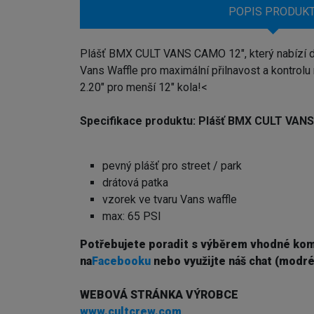
POPIS PRODUK
Plášť BMX CULT VANS CAMO 12"
, který nabízí
Vans Waffle pro maximální přilnavost a kontro
2.20" pro menší 12" kola!
<
Specifikace produktu:
Plášť BMX CULT VAN
pevný plášť pro street / park
drátová patka
vzorek ve tvaru Vans waffle
max: 65 PSI
Potřebujete poradit s výběrem vhodné ko
na
Facebooku
nebo využijte náš chat (modré
WEBOVÁ STRÁNKA VÝROBCE
www.cultcrew.com