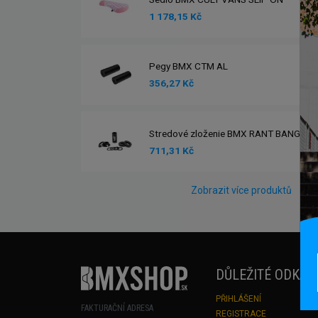
1 178,15 Kč
Pegy BMX CTM AL
356,27 Kč
Stredové zloženie BMX RANT BANG UR
711,31 Kč
Zobrazit více produktů
DŮLEŽITÉ ODKAZ
PŘIHLÁŠENÍ
FAKTURAČNÍ ADRESA
REGISTRACE