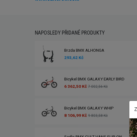
NAPOSLEDY PŘIDANÉ PRODUKTY
Brzda BMX ALHONGA
293,62 Kč
Bicykel BMX GALAXY EARLY BIRD
6 362,50 Kč
7 002,56 Kč
Bicykel BMX GALAXY WHIP
Z
8 106,99 Kč
9 803,58 Kč
Sedlo BMX CULT VANS SLIP ON