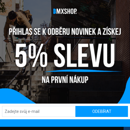
 SPANISH BB
Y
OBCHOD / SHOWROOM
SL
ODEBÍRAT
Kpt. Nálepku 450, 082 71 Lipany