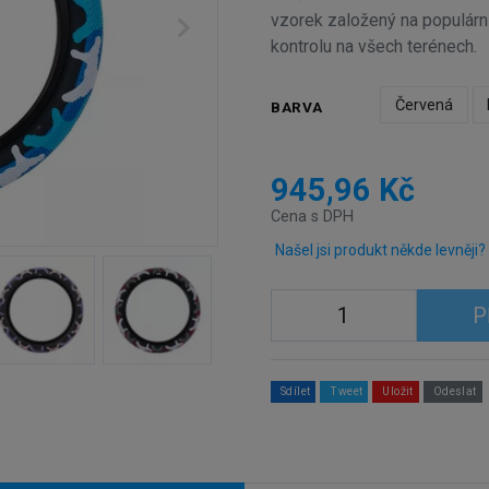
vzorek založený na populárn
kontrolu na všech terénech.
Červená
BARVA
945,96 Kč
Cena s DPH
Našel jsi produkt někde levněji?
P
Sdílet
Tweet
Uložit
Odeslat