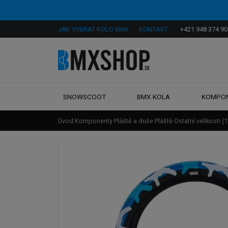
JAK VYBRAT KOLO BMX
KONTAKT
+421 948 374 90
SNOWSCOOT
BMX KOLA
KOMPO
Úvod
Komponenty
Pláště a duše
Pláště
Ostatní velikosti (