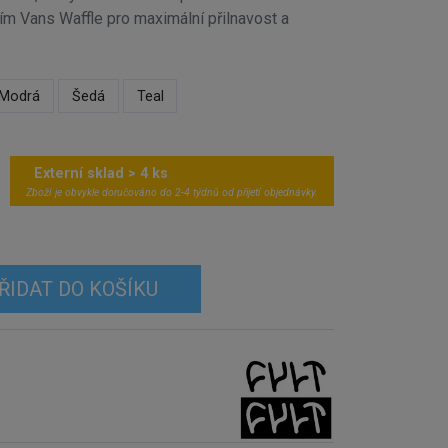
ím Vans Waffle pro maximální přilnavost a
Modrá
Šedá
Teal
Externí sklad > 4 ks
Zboží je obvykle doručováno do 2-4 týdnů od přijetí objednávky.
ŘIDAT DO KOŠÍKU