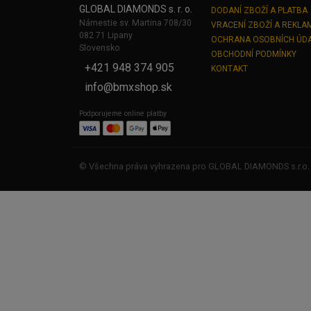
GLOBAL DIAMONDS s. r. o.
DODANÍ ZBOŽÍ A PLATBA
Námestie sv. Martina 708/30
VRACENÍ ZBOŽÍ A REKLA
082 71 Lipany
OCHRANA OSOBNÍCH ÚD
Slovensko
OBCHODNÍ PODMÍNKY
+421 948 374 905
KONTAKT
info@bmxshop.sk
Podporujeme online platby
© Všechna práva vyhrazena pro GLOBAL DIAMONDS s.r.o.