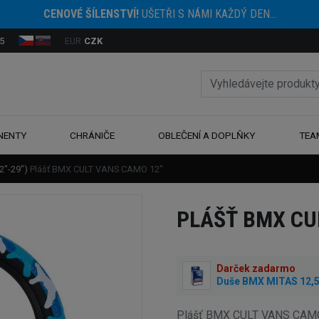
CENOVÉ ŠÍLENSTVÍ!
UŠETŘI S NÁMI KAŽDÝ DEN...
5
EUR
CZK
NENTY
CHRÁNIČE
OBLEČENÍ A DOPLŇKY
TEA
12"-29")
Plášť BMX CULT VANS CAMO 12"
PLÁŠŤ BMX CU
Darček zadarmo
Duše BMX MITAS 12,5 x
Plášť BMX CULT VANS CAMO 12