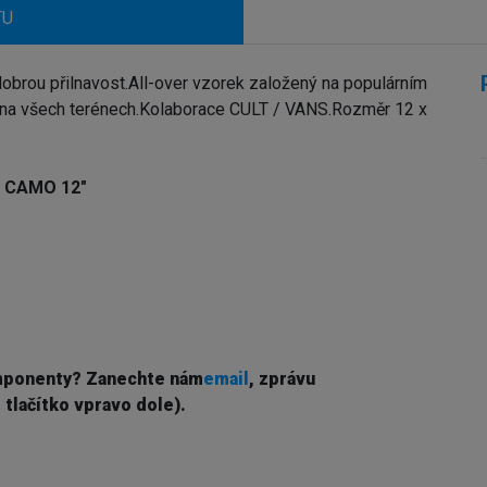
TU
 dobrou přilnavost.All-over vzorek založený na populárním
lu na všech terénech.Kolaborace CULT / VANS.Rozměr 12 x
S CAMO 12"
mponenty? Z
anechte nám
email
, zprávu
 tlačítko vpravo dole).