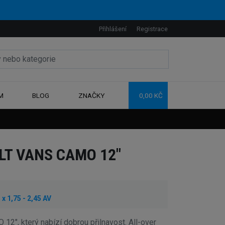
Přihlášení
Registrace
M
BLOG
ZNAČKY
0,00 KČ
LT VANS CAMO 12"
 1,75 - 2,45 AV
", který nabízí dobrou přilnavost. All-over