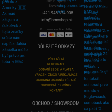
082 71 Lipany
Slovensko
+421 948 374 905
info@bmxshop.sk
Podporujeme online platby
DŮLEŽITÉ ODKAZY
PŘIHLÁŠENÍ
REGISTRACE
DODANÍ ZBOŽÍ A PLATBA
VRACENÍ ZBOŽÍ A REKLAMACE
OCHRANA OSOBNÍCH ÚDAJŮ
OBCHODNÍ PODMÍNKY
KONTAKT
OBCHOD / SHOWROOM