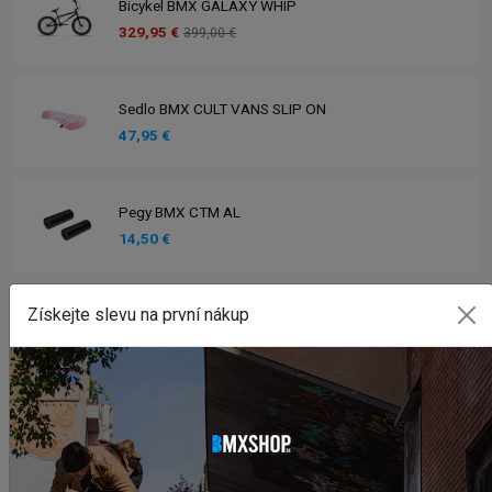
Bicykel BMX GALAXY WHIP
329,95 €
399,00 €
Sedlo BMX CULT VANS SLIP ON
47,95 €
Pegy BMX CTM AL
14,50 €
Zobrazit více produktů
Získejte slevu na první nákup
INSTAGRAM
#BMXSHOPSK