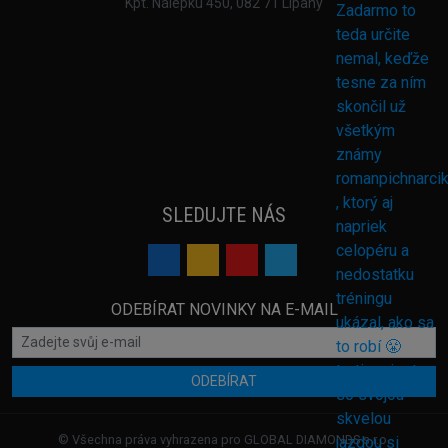
Kpt. Nálepku 450, 082 71 Lipany
SLEDUJTE NÁS
ODEBÍRAT NOVINKY NA E-MAIL
ODEBÍRAT
© Všechna práva vyhrazena pro GLOBAL DIAMONDS s.r.o.