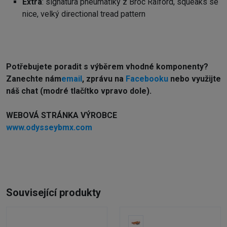
Extra
: signatura pneumatiky z Broc Raiford, squeaks se
nice, velký directional tread pattern
Potřebujete poradit s výběrem vhodné komponenty?
Z
anechte nám
email
, zprávu na
Facebooku
nebo využijte
náš chat (modré tlačítko vpravo dole).
WEBOVÁ STRÁNKA VÝROBCE
www.odysseybmx.com
Související produkty