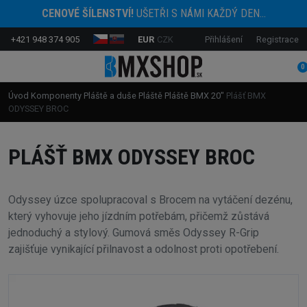
CENOVÉ ŠÍLENSTVÍ!
UŠETŘI S NÁMI KAŽDÝ DEN...
+421 948 374 905
EUR
CZK
Přihlášení
Registrace
0
Úvod
Komponenty
Pláště a duše
Pláště
Pláště BMX 20"
Plášť BMX
ODYSSEY BROC
PLÁŠŤ BMX ODYSSEY BROC
Odyssey úzce spolupracoval s Brocem na vytáčení dezénu,
který vyhovuje jeho jízdním potřebám, přičemž zůstává
jednoduchý a stylový. Gumová směs Odyssey R-Grip
zajišťuje vynikající přilnavost a odolnost proti opotřebení.