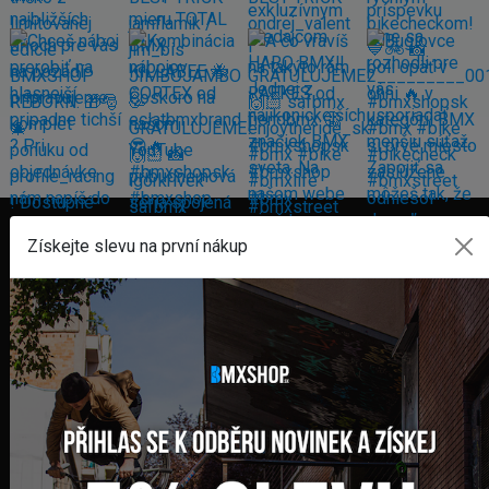
Získejte slevu na první nákup
FAKTURAČNÍ ADRESA
GLOBAL DIAMONDS s. r. o.
Námestie sv. Martina 708/30
082 71 Lipany
Slovensko
+421 948 374 905
info@bmxshop.sk