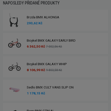
NAPOSLEDY PŘIDANÉ PRODUKTY
Brzda BMX ALHONGA
293,62 Kč
Bicykel BMX GALAXY EARLY BIRD
6 362,50 Kč
7 002,56 Kč
Bicykel BMX GALAXY WHIP
8 106,99 Kč
9 803,58 Kč
Sedlo BMX CULT VANS SLIP ON
1 178,15 Kč
Pegy BMX CTM AL