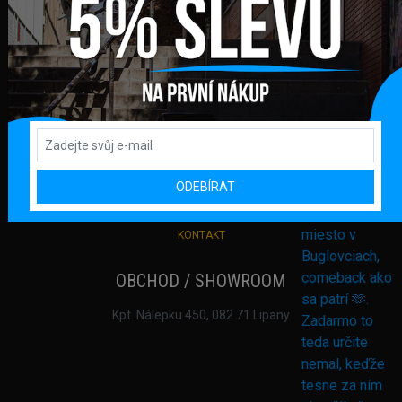
Podporujeme online platby
DŮLEŽITÉ ODKAZY
PŘIHLÁŠENÍ
REGISTRACE
DODANÍ ZBOŽÍ A PLATBA
VRACENÍ ZBOŽÍ A REKLAMACE
ODEBÍRAT
OCHRANA OSOBNÍCH ÚDAJŮ
OBCHODNÍ PODMÍNKY
KONTAKT
OBCHOD / SHOWROOM
Kpt. Nálepku 450, 082 71 Lipany