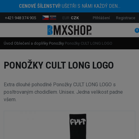
CENOVÉ ŠÍLENSTVÍ!
UŠETŘI S NÁMI KAŽDÝ DEN...
+421 948 374 905
EUR
CZK
Přihlášení
Registrace
0
Úvod
Oblečení a doplňky
Ponožky
Ponožky CULT LONG LOGO
PONOŽKY CULT LONG LOGO
Extra dlouhé pohodlné Ponožky CULT LONG LOGO s
posltrovaným chodidlem. Unisex. Jedna velikost padne
všem.