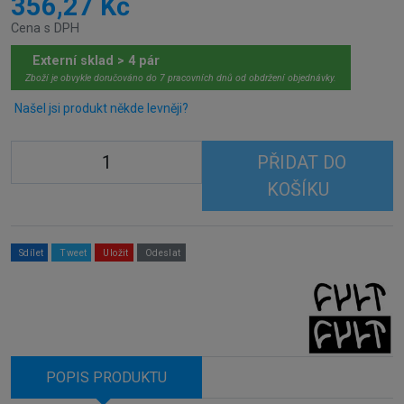
356,27 Kč
Cena s DPH
Externí sklad > 4 pár
Zboží je obvykle doručováno do 7 pracovních dnů od obdržení objednávky.
Našel jsi produkt někde levněji?
PŘIDAT DO
KOŠÍKU
Sdílet
Tweet
Uložit
Odeslat
POPIS PRODUKTU