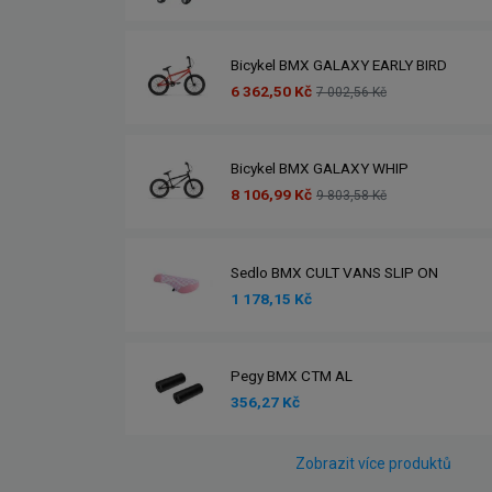
Bicykel BMX GALAXY EARLY BIRD
6 362,50 Kč
7 002,56 Kč
Bicykel BMX GALAXY WHIP
8 106,99 Kč
9 803,58 Kč
Sedlo BMX CULT VANS SLIP ON
1 178,15 Kč
Pegy BMX CTM AL
356,27 Kč
Zobrazit více produktů