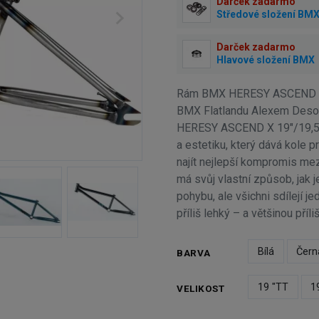
Darček zadarmo
Středové složení BM
Darček zadarmo
Hlavové složení BMX
Rám BMX HERESY ASCEND X 1
BMX Flatlandu Alexem Des
HERESY ASCEND X 19"/19,5"
a estetiku, který dává kole p
najít nejlepší kompromis me
má svůj vlastní způsob, jak j
pohybu, ale všichni sdílejí je
příliš lehký – a většinou příli
Bílá
Čern
BARVA
19 "TT
1
VELIKOST