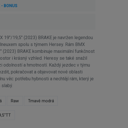
X - BONUS
9"/19,5" (2023) BRAKE je navržen legendou
olneuxem spolu s týmem Hersey. Rám BMX
 (2023) BRAKE kombinuje maximální funkčnost
rostor i krásný vzhled. Heresy se také snažil
zi odolností a hmotností. Každý jezdec v týmu
ezdit, pokračovat a objevovat nové oblasti
dnu věc: potřebu hybnosti a nechtějí rám, který je
š slabý.
á
Raw
Tmavě modrá
9,5"TT