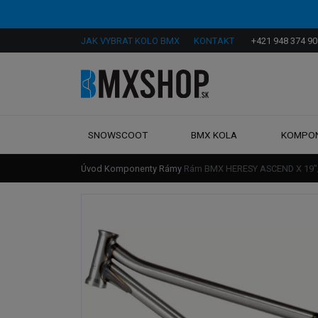
JAK VYBRAT KOLO BMX
KONTAKT
+421 948 374 90
SNOWSCOOT
BMX KOLA
KOMPO
Úvod
Komponenty
Rámy
Rám BMX HERESY ASCEND X 19"/