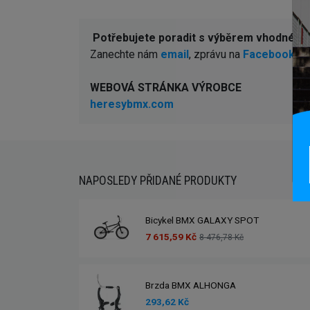
Potřebujete poradit s výběrem vhodné 
Zanechte nám
email
, zprávu na
Facebooku
n
WEBOVÁ STRÁNKA VÝROBCE
heresybmx.com
NAPOSLEDY PŘIDANÉ PRODUKTY
Bicykel BMX GALAXY SPOT
7 615,59 Kč
8 476,78 Kč
Brzda BMX ALHONGA
293,62 Kč