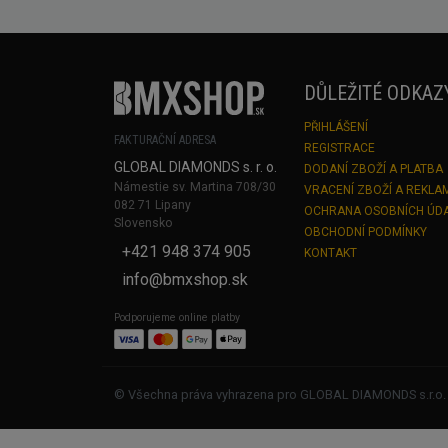
DŮLEŽITÉ ODKAZ
PŘIHLÁŠENÍ
FAKTURAČNÍ ADRESA
REGISTRACE
GLOBAL DIAMONDS s. r. o.
DODANÍ ZBOŽÍ A PLATBA
Námestie sv. Martina 708/30
VRACENÍ ZBOŽÍ A REKLA
082 71 Lipany
OCHRANA OSOBNÍCH ÚD
Slovensko
OBCHODNÍ PODMÍNKY
+421 948 374 905
KONTAKT
info@bmxshop.sk
Podporujeme online platby
© Všechna práva vyhrazena pro GLOBAL DIAMONDS s.r.o.