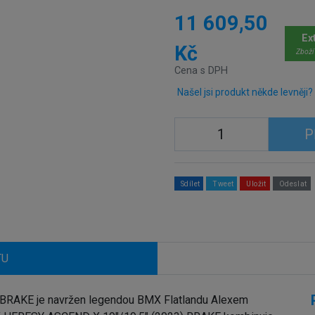
11 609,50
Ex
Kč
Zboží
Cena s DPH
Našel jsi produkt někde levněji?
P
Sdílet
Tweet
Uložit
Odeslat
TU
RAKE je navržen legendou BMX Flatlandu Alexem