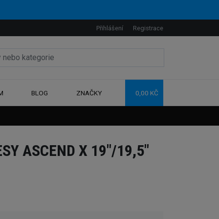
Přihlášení
Registrace
M
BLOG
ZNAČKY
0,00 KČ
Y ASCEND X 19"/19,5"