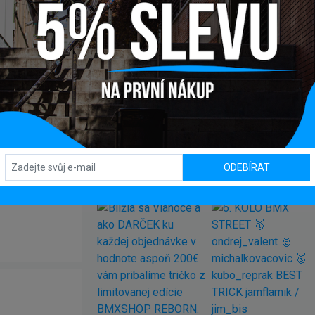
komponenty?
ebo využijte náš
chat
(modré tlačítko vpravo dole).
ODEBÍRAT
INSTAGRAM
#BMXSHOPSK