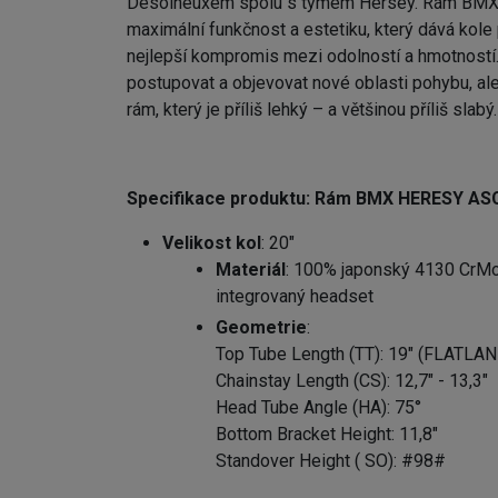
Desolneuxem spolu s týmem Hersey. Rám BMX
maximální funkčnost a estetiku, který dává kole 
nejlepší kompromis mezi odolností a hmotností. 
postupovat a objevovat nové oblasti pohybu, ale 
rám, který je příliš lehký – a většinou příliš slabý.
Specifikace produktu:
Rám BMX HERESY ASCE
Velikost kol
: 20"
Materiál
: 100% japonský 4130 CrMo,
integrovaný headset
Geometrie
:
Top Tube Length (TT): 19" (FLATLA
Chainstay Length (CS): 12,7" - 13,3"
Head Tube Angle (HA): 75°
Bottom Bracket Height: 11,8"
Standover Height ( SO): #98#