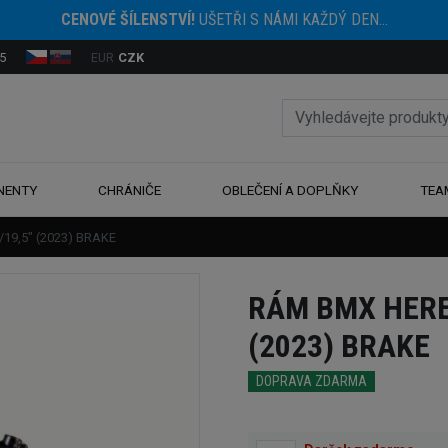
CENOVÉ ŠÍLENSTVÍ!
UŠETŘI S NÁMI KAŽDÝ DEN...
5
EUR
CZK
NENTY
CHRÁNIČE
OBLEČENÍ A DOPLŇKY
TEA
19,5" (2023) BRAKE
RÁM BMX HERES
(2023) BRAKE
DOPRAVA ZDARMA