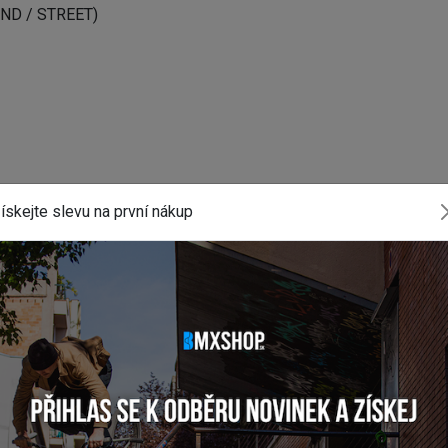
LAND / STREET)
ískejte slevu na první nákup
mální šířce 2.20"