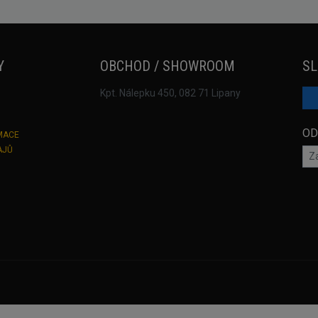
Y
OBCHOD / SHOWROOM
SL
Kpt. Nálepku 450, 082 71 Lipany
OD
MACE
AJŮ