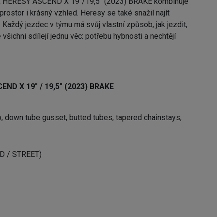
 HERESY ASCEND X 19"/19,5" (2023) BRAKE kombinuje
prostor i krásný vzhled. Heresy se také snažil najít
Každý jezdec v týmu má svůj vlastní způsob, jak jezdit,
všichni sdílejí jednu věc: potřebu hybnosti a nechtějí
ND X 19" / 19,5" (2023) BRAKE
 down tube gusset, butted tubes, tapered chainstays,
ND / STREET)