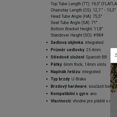
Top Tube Length (TT): 19,5" (FLAT
Chainstay Length (CS): 12,7 " - 13,3"
Head Tube Angle (HA): 75,5°
Seat Tube Angle (SA): 71°
Bottom Bracket Height: 11,8"
Standover Height (SO): #98#
Sedlova objímka
: integrated
Průměr sedlovky
: 25.4mm
Z
Středové složení
: Spanish BB
Pátky
: 6mm thick, 14mm slots
Napínák řetězu
: integrated
Typ brzdy
: U-Brake
Brzdový hardware
: součástí balení
Kompatibilní s gyro
: ano
Vlastnosti:
vhodné pro pláště o maxi