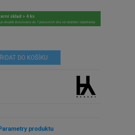
terní sklad > 4 ks
 je obvykle doručováno do 7 pracovních dnů od obdržení objednávky.
ŘIDAT DO KOŠÍKU
Parametry produktu