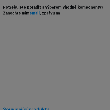
Potřebujete poradit s výběrem vhodné komponenty?
Z
anechte nám
email
, zprávu na
Externí sklad...
Související produkty