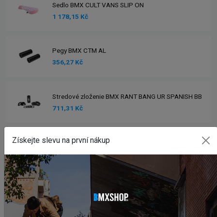
Sedlo BMX CULT VANS SLIP ON
1 178,15 Kč
Pegy BMX CTM AL
356,27 Kč
Stredové zloženie BMX RANT BANG UR SPANISH BB
711,31 Kč
Zobrazit více produktů
Získejte slevu na první nákup
INSTAGRAM
#BMXSHOPSK