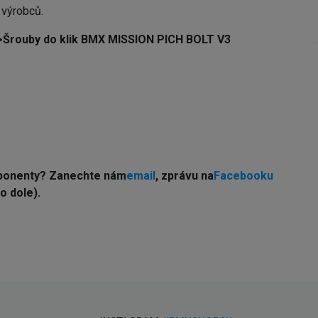
 výrobců.
>
Šrouby do klik BMX MISSION PICH BOLT V3
mponenty? Zanechte nám
email
, zprávu na
Facebooku
o dole).