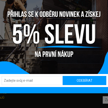
Y
OBCHOD / SHOWROOM
SL
Kpt. Nálepku 450, 082 71 Lipany
ODEBÍRAT
OD
MACE
AJŮ