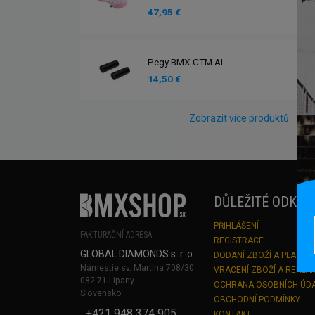
47,95 €
Pegy BMX CTM AL
14,50 €
Zobrazit více produktů
DŮLEŽITÉ ODKAZ
PŘIHLÁŠENÍ
FAKTURAČNÍ ADRESA
REGISTRACE
GLOBAL DIAMONDS s. r. o.
DODANÍ ZBOŽÍ A PLATBA
Námestie sv. Martina 708/30
VRACENÍ ZBOŽÍ A REKLA
082 71 Lipany
OCHRANA OSOBNÍCH ÚD
Slovensko
OBCHODNÍ PODMÍNKY
+421 948 374 905
KONTAKT