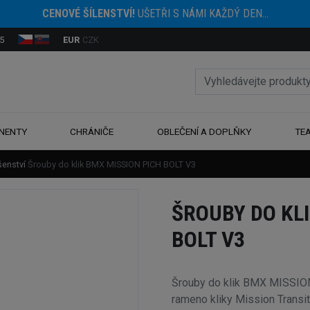
CENOVÉ ŠÍLENSTVÍ!
UŠETŘI S NÁMI KAŽDÝ DEN...
5
EUR
CZK
NENTY
CHRÁNIČE
OBLEČENÍ A DOPLŇKY
TE
šenství
Šrouby do klik BMX MISSION PICH BOLT V3
ŠROUBY DO KLI
BOLT V3
Šrouby do klik BMX MISSION
rameno kliky Mission Transit