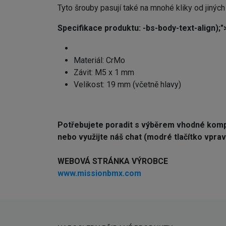
Tyto šrouby pasují také na mnohé kliky od jiných
Specifikace produktu: -bs-body-text-align);"
Materiál: CrMo
Závit: M5 x 1 mm
Velikost: 19 mm (včetně hlavy)
Potřebujete poradit s výběrem vhodné ko
nebo využijte náš chat (modré tlačítko vprav
WEBOVÁ STRÁNKA VÝROBCE
www.missionbmx.com