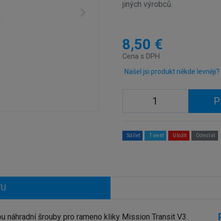
jiných výrobců.
8,50 €
Cena s DPH
Našel jsi produkt někde levněji?
P
Sdílet
Tweet
Uložit
Odeslat
TU
náhradní šrouby pro rameno kliky Mission Transit V3.