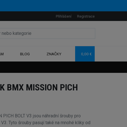
Přihlášení
Registrace
AM
BLOG
ZNAČKY
0,00 €
K BMX MISSION PICH
 PICH BOLT V3 jsou náhradní šrouby pro
 V3. Tyto šrouby pasují také na mnohé kliky od