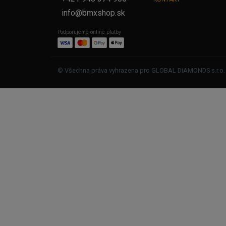
info@bmxshop.sk
Podporujeme online platby
© Všechna práva vyhrazena pro GLOBAL DIAMONDS s.r.o.