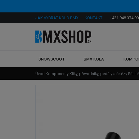
JAK VYBRAT KOLO BMX
KONTAKT
+421 948 374 90
SNOWSCOOT
BMX KOLA
KOMPO
Úvod
Komponenty
Kliky, převodníky, pedály a řetězy
Příslu