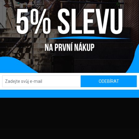
Y
OBCHOD / SHOWROOM
SL
Kpt. Nálepku 450, 082 71 Lipany
OD
MACE
ODEBÍRAT
AJŮ