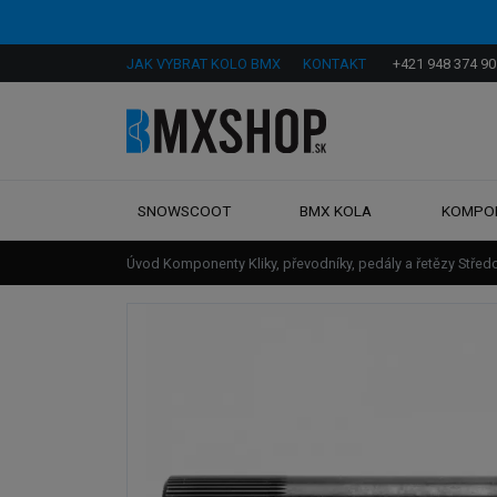
JAK VYBRAT KOLO BMX
KONTAKT
+421 948 374 90
SNOWSCOOT
BMX KOLA
KOMPO
Úvod
Komponenty
Kliky, převodníky, pedály a řetězy
Střed