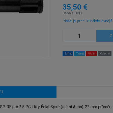
35,50 €
Cena s DPH
Našel jsi produkt někde levněji?
P
Sdílet
Tweet
Uložit
Odeslat
TU
RE pro 2.5 PC kliky Éclat Spire (starší Aeon). 22 mm průměr a