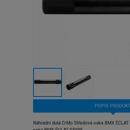
POPIS PRODUK
Náhradní dutá CrMo Středová oska BMX ÉCLAT SPI
oska BMX ÉCLAT SPIRE