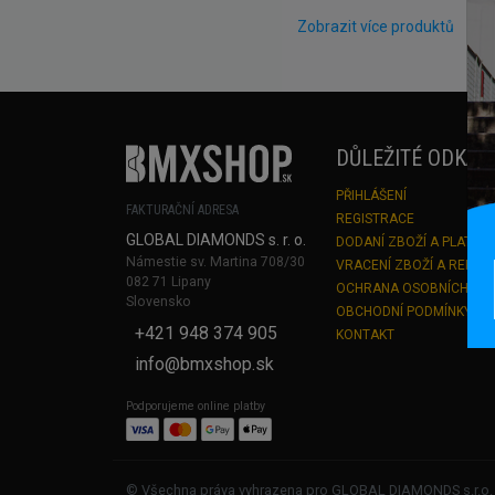
Zobrazit více produktů
DŮLEŽITÉ ODKAZ
PŘIHLÁŠENÍ
FAKTURAČNÍ ADRESA
REGISTRACE
GLOBAL DIAMONDS s. r. o.
DODANÍ ZBOŽÍ A PLATBA
Námestie sv. Martina 708/30
VRACENÍ ZBOŽÍ A REKLA
082 71 Lipany
OCHRANA OSOBNÍCH ÚD
Slovensko
OBCHODNÍ PODMÍNKY
+421 948 374 905
KONTAKT
info@bmxshop.sk
Podporujeme online platby
© Všechna práva vyhrazena pro GLOBAL DIAMONDS s.r.o.