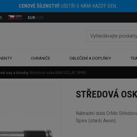
CENOVÉ ŠÍLENSTVÍ!
UŠETŘI S NÁMI KAŽDÝ DEN...
5
EUR
CZK
NENTY
CHRÁNIČE
OBLEČENÍ A DOPLŇKY
TE
ové osy a šrouby
Středová oska BMX ÉCLAT SPIRE
STŘEDOVÁ OSK
Náhradní dutá CrMo Středov
Spire (starší Aeon).