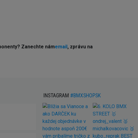
ponenty? Z
anechte nám
email
, zprávu na
INSTAGRAM
#BMXSHOPSK