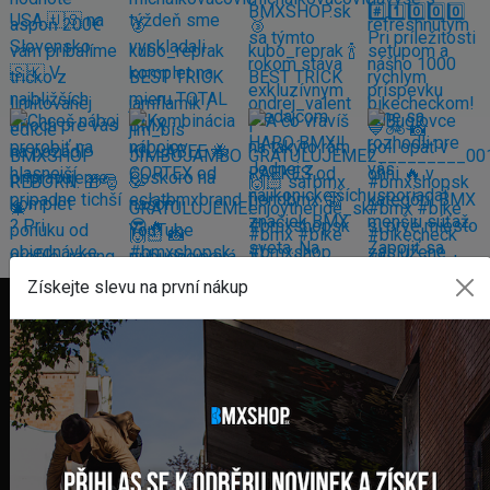
Získejte slevu na první nákup
FAKTURAČNÍ ADRESA
GLOBAL DIAMONDS s. r. o.
Námestie sv. Martina 708/30
082 71 Lipany
Slovensko