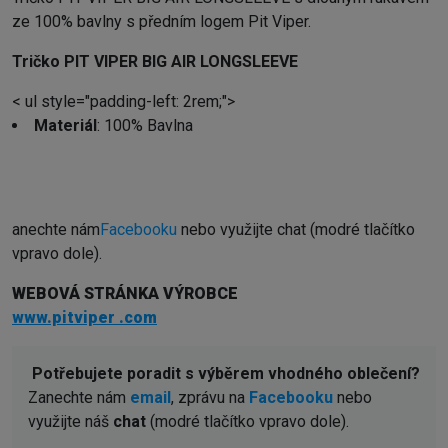
ze 100% bavlny s předním logem Pit Viper.
Tričko PIT VIPER BIG AIR LONGSLEEVE
< ul style="padding-left: 2rem;">
Materiál
: 100% Bavlna
anechte nám
Facebooku
nebo využijte chat (modré tlačítko
vpravo dole).
WEBOVÁ STRÁNKA VÝROBCE
www.pitviper .com
Potřebujete poradit s výběrem vhodného oblečení?
Zanechte nám
email
, zprávu na
Facebooku
nebo
využijte náš
chat
(modré tlačítko vpravo dole).