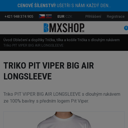
CENOVÉ ŠÍLENSTVÍ!
UŠETŘI S NÁMI KAŽDÝ DEN...
+421 948 374 905
EUR
CZK
Přihlášení
Registrace
0
Úvod
Oblečení a doplňky
Trička, tílka a košile
Trička s dlouhým rukávem
Triko PIT VIPER BIG AIR LONGSLEEVE
TRIKO PIT VIPER BIG AIR
LONGSLEEVE
Triko PIT VIPER BIG AIR LONGSLEEVE s dlouhým rukávem
ze 100% bavlny s předním logem Pit Viper.