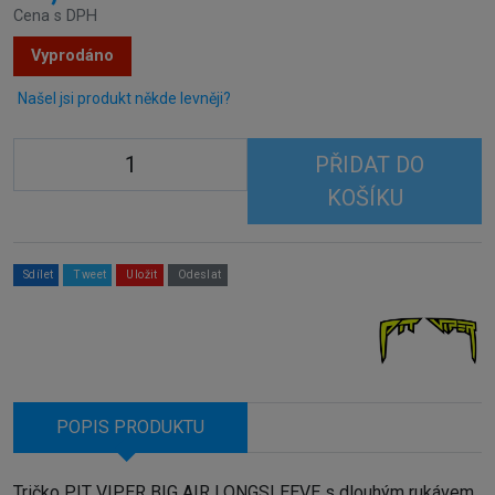
Cena s DPH
Vyprodáno
Našel jsi produkt někde levněji?
PŘIDAT DO
KOŠÍKU
Sdílet
Tweet
Uložit
Odeslat
POPIS PRODUKTU
Tričko PIT VIPER BIG AIR LONGSLEEVE s dlouhým rukávem