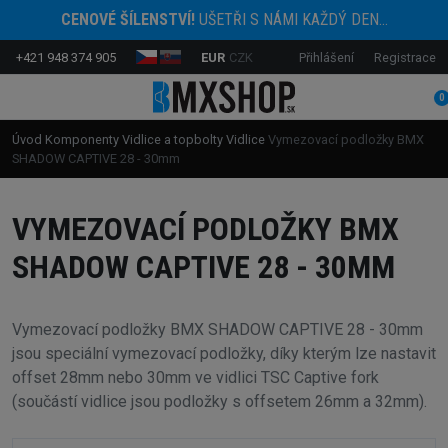
CENOVÉ ŠÍLENSTVÍ!
UŠETŘI S NÁMI KAŽDÝ DEN...
+421 948 374 905
EUR
CZK
Přihlášení
Registrace
0
Úvod
Komponenty
Vidlice a topbolty
Vidlice
Vymezovací podložky BMX
SHADOW CAPTIVE 28 - 30mm
VYMEZOVACÍ PODLOŽKY BMX
SHADOW CAPTIVE 28 - 30MM
Vymezovací podložky BMX SHADOW CAPTIVE 28 - 30mm
jsou speciální vymezovací podložky, díky kterým lze nastavit
offset 28mm nebo 30mm ve vidlici TSC Captive fork
(součástí vidlice jsou podložky s offsetem 26mm a 32mm).