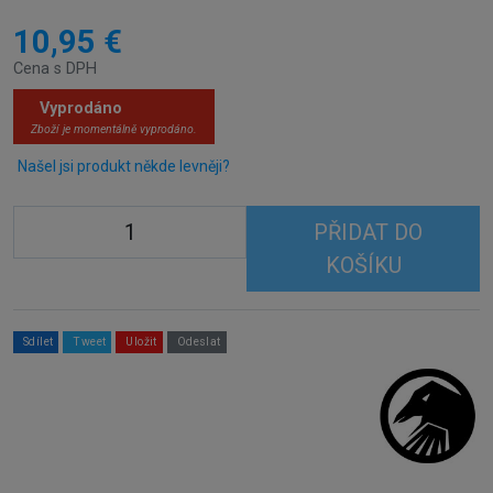
10,95 €
Cena s DPH
Vyprodáno
Zboží je momentálně vyprodáno.
Našel jsi produkt někde levněji?
PŘIDAT DO
KOŠÍKU
Sdílet
Tweet
Uložit
Odeslat