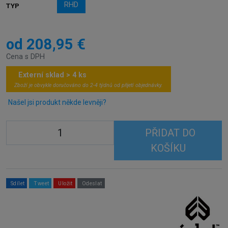
RHD
TYP
od 208,95 €
Cena s DPH
Externí sklad > 4 ks
Zboží je obvykle doručováno do 2-4 týdnů od přijetí objednávky.
Našel jsi produkt někde levněji?
PŘIDAT DO
KOŠÍKU
Sdílet
Tweet
Uložit
Odeslat