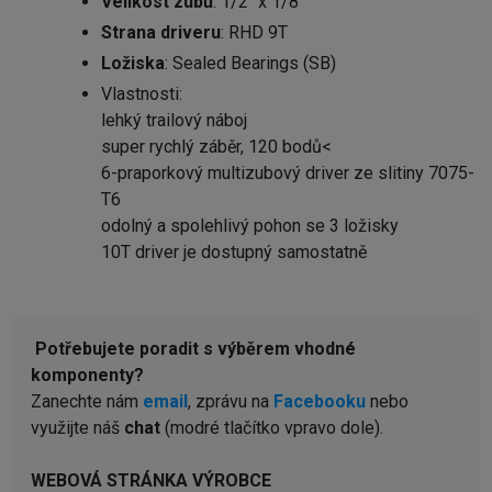
Velikost zubů
: 1/2" x 1/8"
Strana driveru
: RHD 9T
Ložiska
: Sealed Bearings (SB)
Vlastnosti
:
lehký trailový náboj
super rychlý záběr, 120 bodů
<
6-praporkový multizubový driver ze slitiny 7075-
T6
odolný a spolehlivý pohon se 3 ložisky
10T driver je dostupný samostatně
Potřebujete poradit s výběrem vhodné
komponenty?
Zanechte nám
email
, zprávu na
Facebooku
nebo
využijte náš
chat
(modré tlačítko vpravo dole).
WEBOVÁ STRÁNKA VÝROBCE