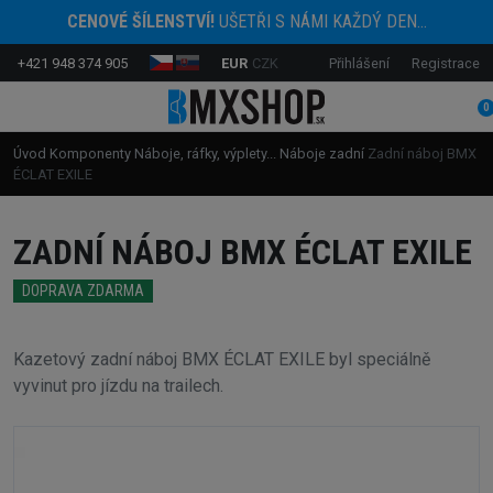
CENOVÉ ŠÍLENSTVÍ!
UŠETŘI S NÁMI KAŽDÝ DEN...
+421 948 374 905
EUR
CZK
Přihlášení
Registrace
0
Úvod
Komponenty
Náboje, ráfky, výplety...
Náboje zadní
Zadní náboj BMX
ÉCLAT EXILE
ZADNÍ NÁBOJ BMX ÉCLAT EXILE
DOPRAVA ZDARMA
Kazetový zadní náboj BMX ÉCLAT EXILE byl speciálně
vyvinut pro jízdu na trailech.