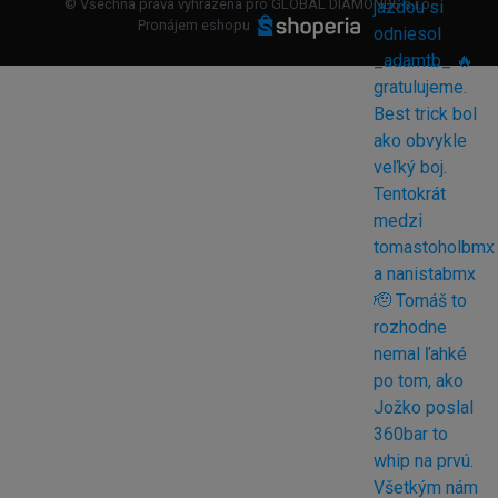
© Všechna práva vyhrazena pro GLOBAL DIAMONDS s.r.o.
Pronájem eshopu