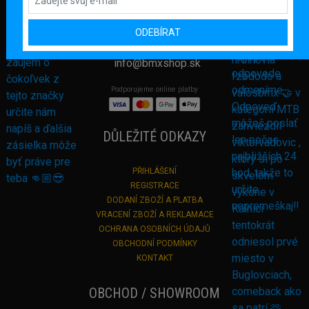
082 71 Lipany
Slovensko
ODEBÍRAT
+421 948 374 905
info@bmxshop.sk
Podporujeme online platby
DŮLEŽITÉ ODKAZY
PŘIHLÁŠENÍ
REGISTRACE
DODANÍ ZBOŽÍ A PLATBA
VRACENÍ ZBOŽÍ A REKLAMACE
OCHRANA OSOBNÍCH ÚDAJŮ
OBCHODNÍ PODMÍNKY
KONTAKT
OBCHOD / SHOWROOM