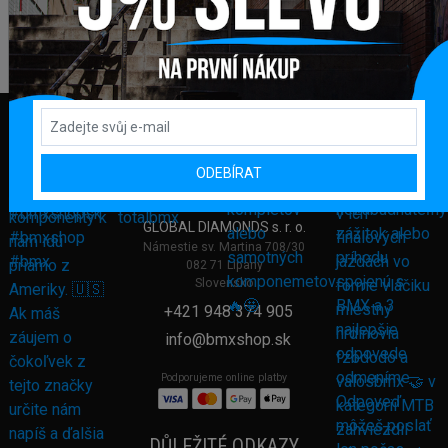
ODEBÍRAT
FAKTURAČNÍ ADRESA
GLOBAL DIAMONDS s. r. o.
Námestie sv. Martina 708/30
082 71 Lipany
Slovensko
+421 948 374 905
info@bmxshop.sk
Podporujeme online platby
DŮLEŽITÉ ODKAZY