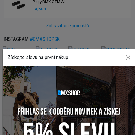
Pegy BMX CTM AL
14,50 €
Zobrazit více produktů
INSTAGRAM
#BMXSHOPSK
Získejte slevu na první nákup