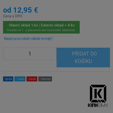
od 12,95 €
Cena s DPH
Hlavní sklad 1 ks | Externí sklad > 4 ks
Doručení do 1 - 2 pracovních dnů od potvrzení objednávky.
Našel jsi produkt někde levněji?
PŘIDAT DO
KOŠÍKU
Sdílet
Tweet
Uložit
Odeslat