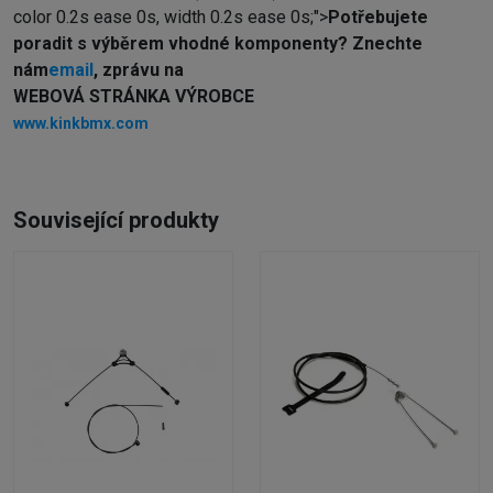
color 0.2s ease 0s, width 0.2s ease 0s;">
Potřebujete
poradit s výběrem vhodné komponenty? Z
nechte
nám
email
, zprávu na
WEBOVÁ STRÁNKA VÝROBCE
www.kinkbmx.com
Související produkty