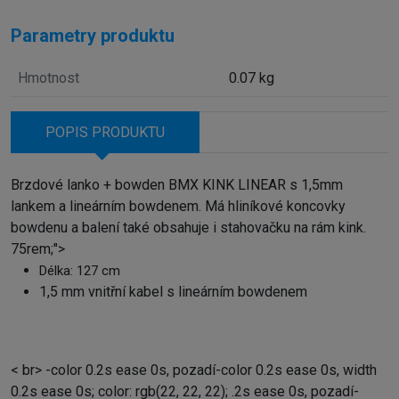
Parametry produktu
Hmotnost
0.07 kg
POPIS PRODUKTU
Brzdové lanko + bowden BMX KINK LINEAR s 1,5mm
lankem a lineárním bowdenem. Má hliníkové koncovky
bowdenu a balení také obsahuje i stahovačku na rám kink.
75rem;">
Délka: 127 cm
1,5 mm vnitřní kabel s lineárním bowdenem
< br> -color 0.2s ease 0s, pozadí-color 0.2s ease 0s, width
0.2s ease 0s; color: rgb(22, 22, 22); .2s ease 0s, pozadí-