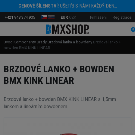
CENOVÉ ŠÍLENSTVÍ!
UŠETŘI S NÁMI KAŽDÝ DEN...
+421 948 374 905
EUR
CZK
Přihlášení
Registrace
0
Úvod
Komponenty
Brzdy
Brzdová lanka a bowdeny
Brzdové lanko +
bowden BMX KINK LINEAR
BRZDOVÉ LANKO + BOWDEN
BMX KINK LINEAR
Brzdové lanko + bowden BMX KINK LINEAR s 1,5mm
lankem a lineárním bowdenem.