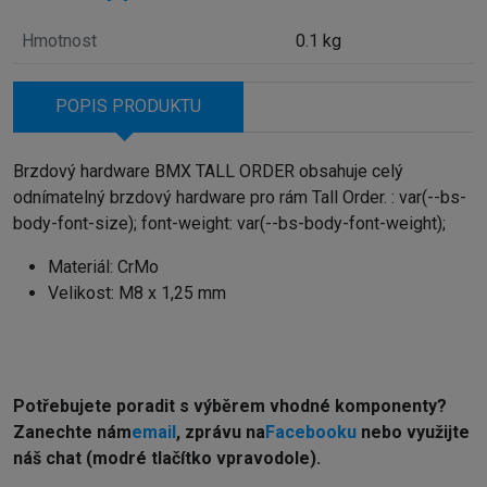
Hmotnost
0.1 kg
POPIS PRODUKTU
Brzdový hardware BMX TALL ORDER obsahuje celý
odnímatelný brzdový hardware pro rám Tall Order. : var(--bs-
body-font-size); font-weight: var(--bs-body-font-weight);
Materiál: CrMo
Velikost: M8 x 1,25 mm
Potřebujete poradit s výběrem vhodné komponenty?
Z
anechte nám
email
, zprávu na
Facebooku
nebo využijte
náš chat (modré tlačítko vpravodole).