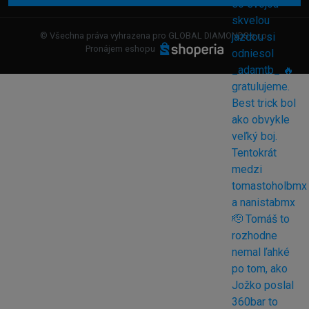
© Všechna práva vyhrazena pro GLOBAL DIAMONDS s.r.o.
Pronájem eshopu