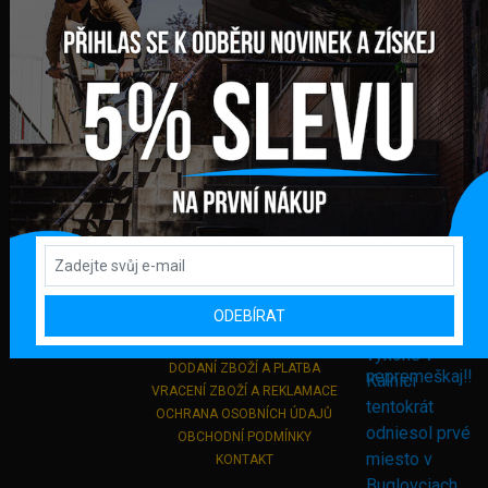
GLOBAL DIAMONDS s. r. o.
Námestie sv. Martina 708/30
082 71 Lipany
Slovensko
+421 948 374 905
info@bmxshop.sk
Podporujeme online platby
DŮLEŽITÉ ODKAZY
ODEBÍRAT
PŘIHLÁŠENÍ
REGISTRACE
DODANÍ ZBOŽÍ A PLATBA
VRACENÍ ZBOŽÍ A REKLAMACE
OCHRANA OSOBNÍCH ÚDAJŮ
OBCHODNÍ PODMÍNKY
KONTAKT