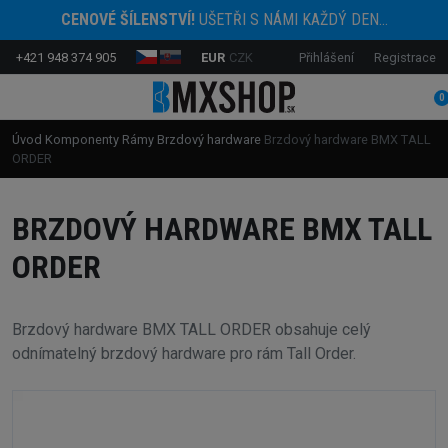
CENOVÉ ŠÍLENSTVÍ!
UŠETŘI S NÁMI KAŽDÝ DEN...
+421 948 374 905
EUR
CZK
Přihlášení
Registrace
0
Úvod
Komponenty
Rámy
Brzdový hardware
Brzdový hardware BMX TALL
ORDER
BRZDOVÝ HARDWARE BMX TALL
ORDER
Brzdový hardware BMX TALL ORDER obsahuje celý
odnímatelný brzdový hardware pro rám Tall Order.