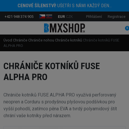
CENOVÉ ŠÍLENSTVÍ!
UŠETŘI S NÁMI KAŽDÝ DEN...
+421 948 374 905
EUR
CZK
Přihlášení
Registrace
0
Úvod
Chrániče
Chrániče nohou
Chrániče kotníků
Chrániče kotníků FUSE
ALPHA PRO
CHRÁNIČE KOTNÍKŮ FUSE
ALPHA PRO
Chrániče kotníků FUSE ALPHA PRO využívá perforovaný
neopren a Corduru s prodyšnou plyšovou podšívkou pro
vyšší pohodlí, zatímco pěna EVA a tvrdý polyamidový štít
chrání vaše kotníky před nárazem.