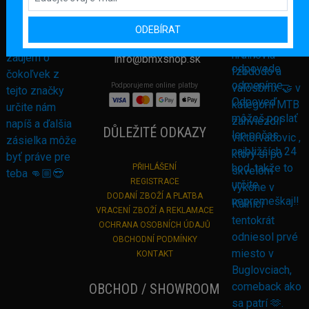
082 71 Lipany
Slovensko
ODEBÍRAT
+421 948 374 905
info@bmxshop.sk
Podporujeme online platby
DŮLEŽITÉ ODKAZY
PŘIHLÁŠENÍ
REGISTRACE
DODANÍ ZBOŽÍ A PLATBA
VRACENÍ ZBOŽÍ A REKLAMACE
OCHRANA OSOBNÍCH ÚDAJŮ
OBCHODNÍ PODMÍNKY
KONTAKT
OBCHOD / SHOWROOM