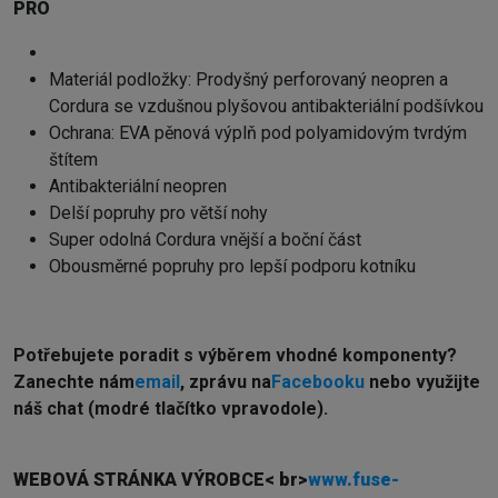
PRO
Materiál podložky: Prodyšný perforovaný neopren a
Cordura se vzdušnou plyšovou antibakteriální podšívkou
Ochrana: EVA pěnová výplň pod polyamidovým tvrdým
štítem
Antibakteriální neopren
Delší popruhy pro větší nohy
Super odolná Cordura vnější a boční část
Obousměrné popruhy pro lepší podporu kotníku
Potřebujete poradit s výběrem vhodné komponenty?
Z
anechte nám
email
, zprávu na
Facebooku
nebo využijte
náš chat (modré tlačítko vpravodole).
WEBOVÁ STRÁNKA VÝROBCE
< br>
www.fuse-