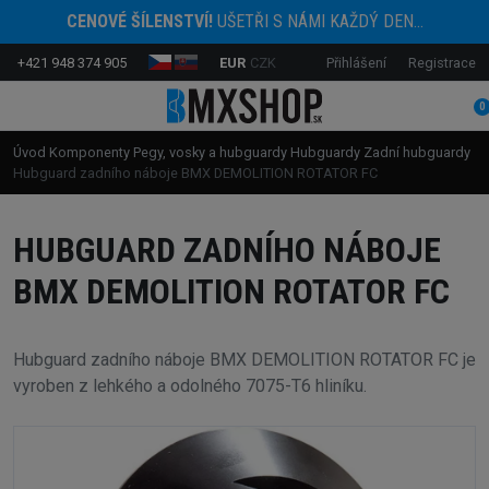
CENOVÉ ŠÍLENSTVÍ!
UŠETŘI S NÁMI KAŽDÝ DEN...
+421 948 374 905
EUR
CZK
Přihlášení
Registrace
0
Úvod
Komponenty
Pegy, vosky a hubguardy
Hubguardy
Zadní hubguardy
Hubguard zadního náboje BMX DEMOLITION ROTATOR FC
HUBGUARD ZADNÍHO NÁBOJE
BMX DEMOLITION ROTATOR FC
Hubguard zadního náboje BMX DEMOLITION ROTATOR FC je
vyroben z lehkého a odolného 7075-T6 hliníku.