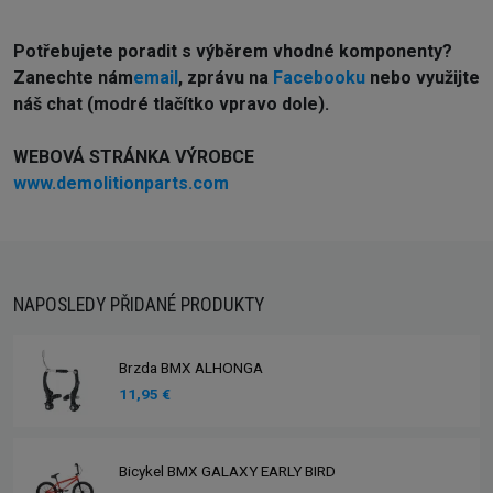
Potřebujete poradit s výběrem vhodné komponenty?
Z
anechte nám
email
, zprávu na
Facebooku
nebo využijte
náš chat (modré tlačítko vpravo dole).
WEBOVÁ STRÁNKA VÝROBCE
www.demolitionparts.com
NAPOSLEDY PŘIDANÉ PRODUKTY
Brzda BMX ALHONGA
11,95 €
Bicykel BMX GALAXY EARLY BIRD