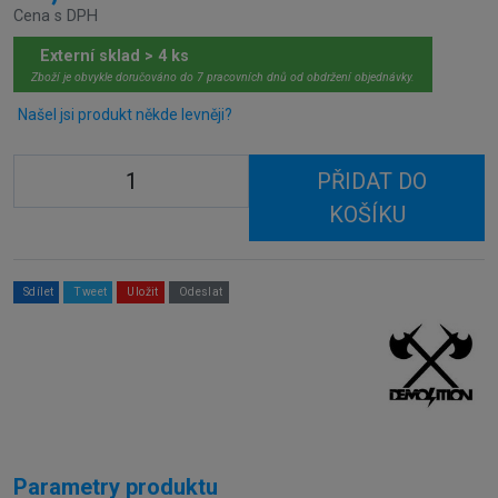
Cena s DPH
Externí sklad > 4 ks
Zboží je obvykle doručováno do 7 pracovních dnů od obdržení objednávky.
Našel jsi produkt někde levněji?
PŘIDAT DO
KOŠÍKU
Sdílet
Tweet
Uložit
Odeslat
Parametry produktu