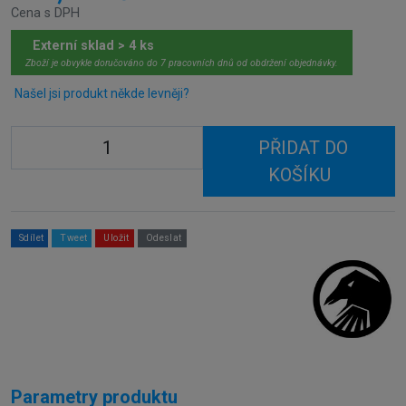
Cena s DPH
Externí sklad > 4 ks
Zboží je obvykle doručováno do 7 pracovních dnů od obdržení objednávky.
Našel jsi produkt někde levněji?
PŘIDAT DO
KOŠÍKU
Sdílet
Tweet
Uložit
Odeslat
Parametry produktu