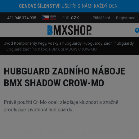
CENOVÉ ŠÍLENSTVÍ!
UŠETŘI S NÁMI KAŽDÝ DEN...
+421 948 374 905
EUR
CZK
Přihlášení
Registrace
0
Úvod
Komponenty
Pegy, vosky a hubguardy
Hubguardy
Zadní hubguardy
Hubguard zadního náboje BMX SHADOW CROW-MO
HUBGUARD ZADNÍHO NÁBOJE
BMX SHADOW CROW-MO
Právě použití Cr-Mo oceli zlepšuje kluznost a značně
prodlužuje životnost hub guardu.