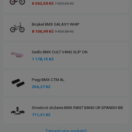
6 362,50 Kč
7 002,56 Kč
Bicykel BMX GALAXY WHIP
8 106,99 Kč
9 803,58 Kč
Sedlo BMX CULT VANS SLIP ON
1 178,15 Kč
Pegy BMX CTM AL
356,27 Kč
Stredové zloženie BMX RANT BANG UR SPANISH BB
711,31 Kč
Zobrazit více produktů