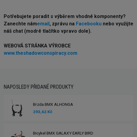
Potřebujete poradit s výběrem vhodné komponenty?
Z
anechte nám
email
, zprávu na
Facebooku
nebo využijte
náš chat (modré tlačítko vpravo dole).
WEBOVÁ STRÁNKA VÝROBCE
www.theshadowconspiracy.com
NAPOSLEDY PŘIDANÉ PRODUKTY
Brzda BMX ALHONGA
293,62 Kč
Bicykel BMX GALAXY EARLY BIRD