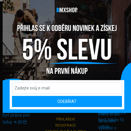
FAKTURAČNÍ ADRESA
GLOBAL DIAMONDS s. r. o.
Námestie sv. Martina 708/30
082 71 Lipany
Slovensko
+421 948 374 905
info@bmxshop.sk
Podporujeme online platby
ODEBÍRAT
DŮLEŽITÉ ODKAZY
PŘIHLÁŠENÍ
REGISTRACE