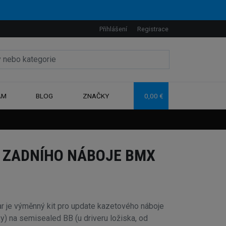
Přihlášení
Registrace
AM
BLOG
ZNAČKY
0,00 €
 ZADNÍHO NÁBOJE BMX
ar je výměnný kit pro update kazetového náboje
ky) na semisealed BB (u driveru ložiska, od