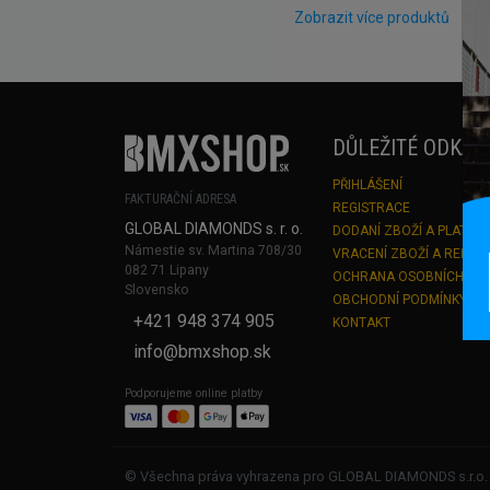
Zobrazit více produktů
DŮLEŽITÉ ODKAZ
PŘIHLÁŠENÍ
FAKTURAČNÍ ADRESA
REGISTRACE
GLOBAL DIAMONDS s. r. o.
DODANÍ ZBOŽÍ A PLATBA
Námestie sv. Martina 708/30
VRACENÍ ZBOŽÍ A REKLA
082 71 Lipany
OCHRANA OSOBNÍCH ÚD
Slovensko
OBCHODNÍ PODMÍNKY
+421 948 374 905
KONTAKT
info@bmxshop.sk
Podporujeme online platby
© Všechna práva vyhrazena pro GLOBAL DIAMONDS s.r.o.