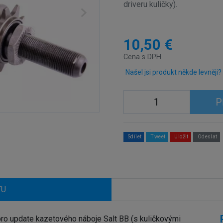
driveru kuličky).
10,50 €
Cena s DPH
Našel jsi produkt někde levněji?
P
Sdílet
Tweet
Uložit
Odeslat
TU
pro update kazetového náboje Salt BB (s kuličkovými