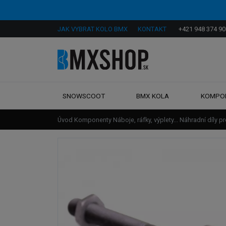
JAK VYBRAT KOLO BMX
KONTAKT
+421 948 374 90
SNOWSCOOT
BMX KOLA
KOMPO
Úvod
Komponenty
Náboje, ráfky, výplety...
Náhradní díly p