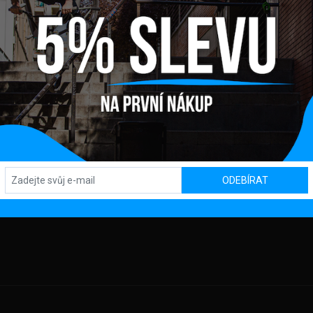
Y
OBCHOD / SHOWROOM
SL
Kpt. Nálepku 450, 082 71 Lipany
OD
MACE
AJŮ
ODEBÍRAT