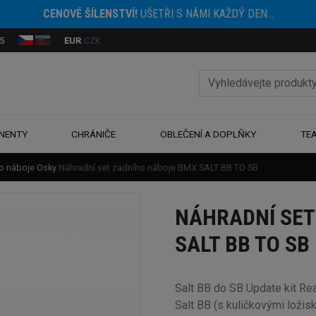
CENOVÉ ŠÍLENSTVÍ!
UŠETŘI S NÁMI KAŽDÝ DEN...
5
EUR
CZK
NENTY
CHRÁNIČE
OBLEČENÍ A DOPLŇKY
TE
ro náboje
Osky
Náhradní set zadního náboje BMX SALT BB TO SB
NÁHRADNÍ SET
SALT BB TO SB
Salt BB do SB Update kit Re
Salt BB (s kuličkovými ložis