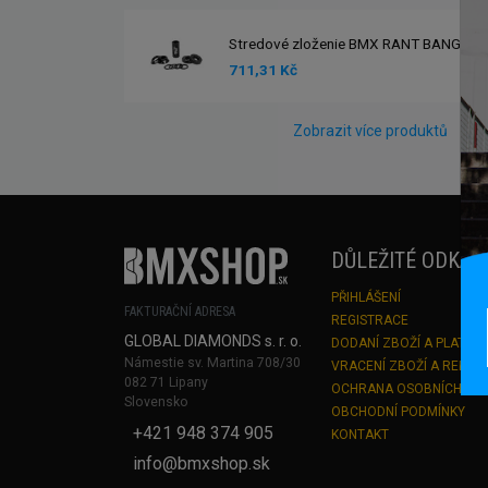
Stredové zloženie BMX RANT BANG UR
711,31 Kč
Zobrazit více produktů
DŮLEŽITÉ ODKAZ
PŘIHLÁŠENÍ
FAKTURAČNÍ ADRESA
REGISTRACE
GLOBAL DIAMONDS s. r. o.
DODANÍ ZBOŽÍ A PLATBA
Námestie sv. Martina 708/30
VRACENÍ ZBOŽÍ A REKLA
082 71 Lipany
OCHRANA OSOBNÍCH ÚD
Slovensko
OBCHODNÍ PODMÍNKY
+421 948 374 905
KONTAKT
info@bmxshop.sk