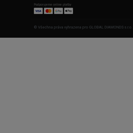
Podporujeme online platby
© Všechna práva vyhrazena pro GLOBAL DIAMONDS s.r.o.