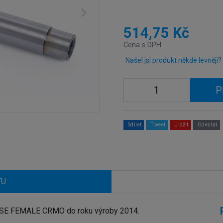
514,75 Kč
Cena s DPH
Našel jsi produkt někde levněji?
P
Sdílet
Tweet
Uložit
Odeslat
TU
LSE FEMALE CRMO do roku výroby 2014.