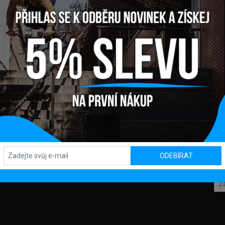
 SPANISH BB
Y
OBCHOD / SHOWROOM
SL
Kpt. Nálepku 450, 082 71 Lipany
ODEBÍRAT
OD
MACE
AJŮ