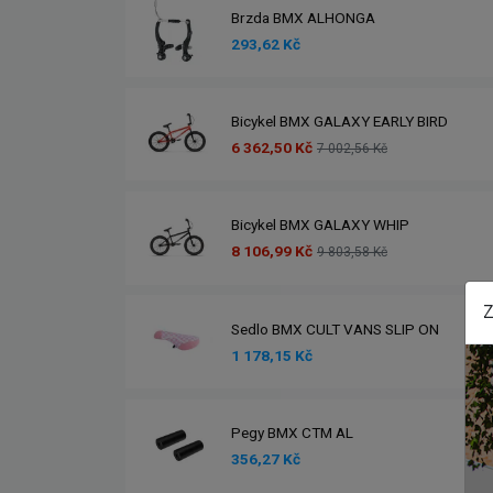
Brzda BMX ALHONGA
293,62 Kč
Bicykel BMX GALAXY EARLY BIRD
6 362,50 Kč
7 002,56 Kč
Bicykel BMX GALAXY WHIP
8 106,99 Kč
9 803,58 Kč
Z
Sedlo BMX CULT VANS SLIP ON
1 178,15 Kč
Pegy BMX CTM AL
356,27 Kč