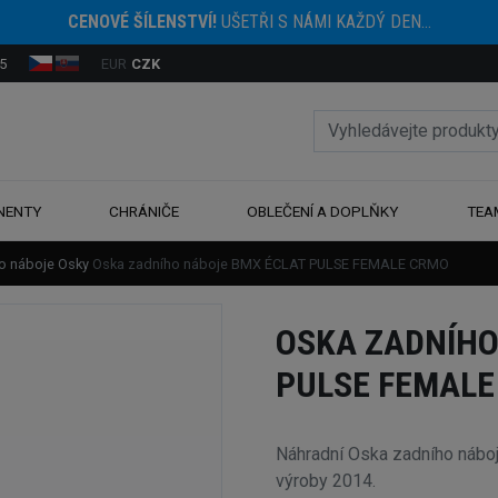
CENOVÉ ŠÍLENSTVÍ!
UŠETŘI S NÁMI KAŽDÝ DEN...
5
EUR
CZK
NENTY
CHRÁNIČE
OBLEČENÍ A DOPLŇKY
TEA
ro náboje
Osky
Oska zadního náboje BMX ÉCLAT PULSE FEMALE CRMO
OSKA ZADNÍHO
PULSE FEMALE
Náhradní Oska zadního ná
výroby 2014.