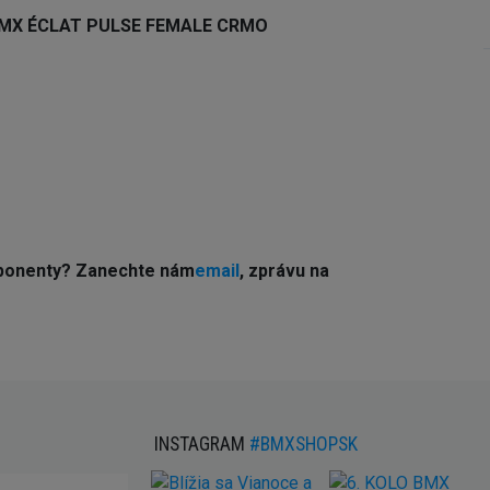
e BMX ÉCLAT PULSE FEMALE CRMO
ponenty? Z
anechte nám
email
, zprávu na
INSTAGRAM
#BMXSHOPSK