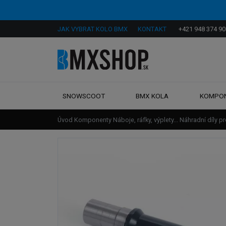
JAK VYBRAT KOLO BMX
KONTAKT
+421 948 374 90
SNOWSCOOT
BMX KOLA
KOMPO
Úvod
Komponenty
Náboje, ráfky, výplety...
Náhradní díly p