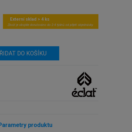
Externí sklad > 4 ks
Zboží je obvykle doručováno do 2-4 týdnů od přijetí objednávky.
ŘIDAT DO KOŠÍKU
Parametry produktu