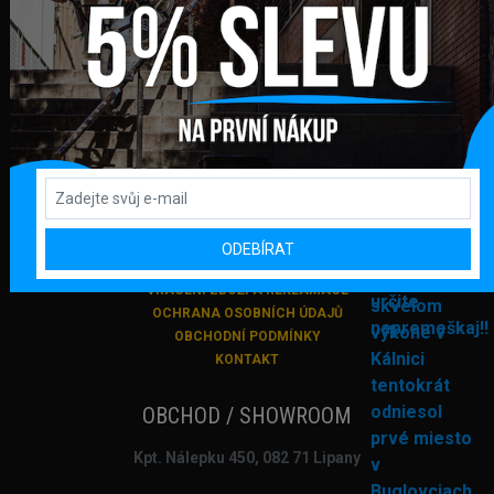
+421 948 374 905
info@bmxshop.sk
Podporujeme online platby
DŮLEŽITÉ ODKAZY
PŘIHLÁŠENÍ
REGISTRACE
ODEBÍRAT
DODANÍ ZBOŽÍ A PLATBA
VRACENÍ ZBOŽÍ A REKLAMACE
OCHRANA OSOBNÍCH ÚDAJŮ
OBCHODNÍ PODMÍNKY
KONTAKT
OBCHOD / SHOWROOM
Kpt. Nálepku 450, 082 71 Lipany