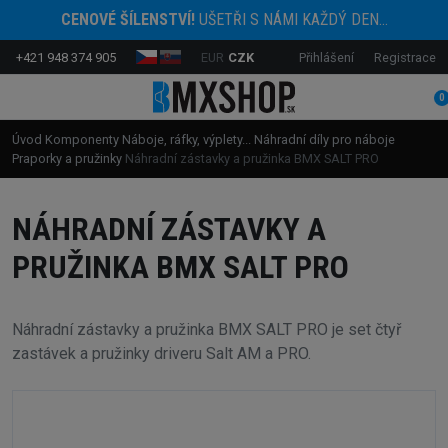
CENOVÉ ŠÍLENSTVÍ!
UŠETŘI S NÁMI KAŽDÝ DEN...
+421 948 374 905
EUR
CZK
Přihlášení
Registrace
0
Úvod
Komponenty
Náboje, ráfky, výplety...
Náhradní díly pro náboje
Praporky a pružinky
Náhradní zástavky a pružinka BMX SALT PRO
NÁHRADNÍ ZÁSTAVKY A
PRUŽINKA BMX SALT PRO
Náhradní zástavky a pružinka BMX SALT PRO je set čtyř
zastávek a pružinky driveru Salt AM a PRO.