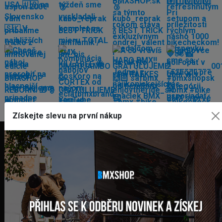
Získejte slevu na první nákup
FAKTURAČNÍ ADRESA
GLOBAL DIAMONDS s. r. o.
Námestie sv. Martina 708/30
082 71 Lipany
Slovensko