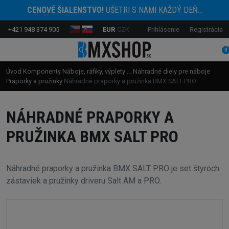
CENOVÉ ŠIALENSTVO!
UŠETRI S NAMI KAŽDÝ DEŇ...
+421 948 374 905
EUR
CZK
Prihlásenie
Registrácia
0
Úvod
Komponenty
Náboje, ráfiky, výplety ...
Náhradné diely pre náboje
Praporky a pružinky
Náhradné praporky a pružinka BMX SALT PRO
NÁHRADNÉ PRAPORKY A
PRUŽINKA BMX SALT PRO
Náhradné praporky a pružinka BMX SALT PRO je set štyroch
zástaviek a pružinky driveru Salt AM a PRO.