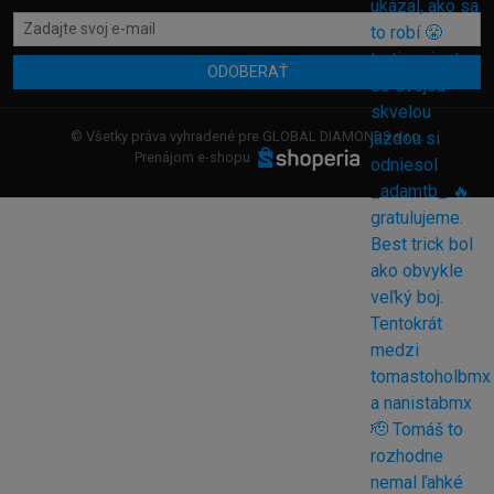
ODOBERAŤ
© Všetky práva vyhradené pre GLOBAL DIAMONDS s.r.o.
Prenájom e-shopu