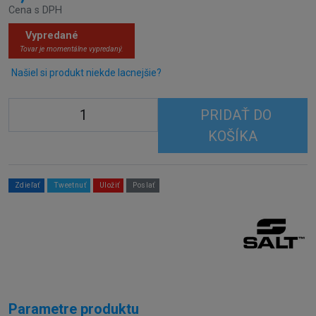
Cena s DPH
Vypredané
Tovar je momentálne vypredaný.
Našiel si produkt niekde lacnejšie?
PRIDAŤ DO
KOŠÍKA
Zdieľať
Tweetnuť
Uložiť
Poslať
Parametre produktu