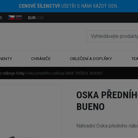
CENOVÉ ŠÍLENSTVÍ!
UŠETŘI S NÁMI KAŽDÝ DEN...
5
EUR
CZK
NENTY
CHRÁNIČE
OBLEČENÍ A DOPLŇKY
TE
ro náboje
Osky
Oska předního náboje BMX TRÉBOL BUENO
OSKA PŘEDNÍH
BUENO
Náhradní Oska předního ná