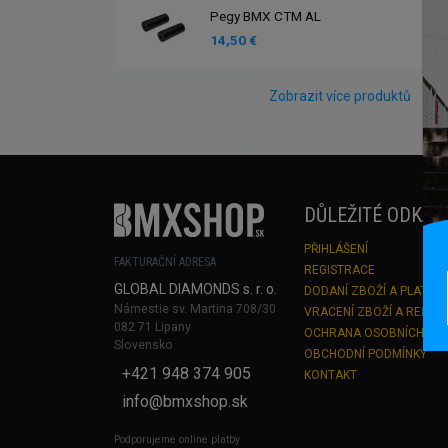
Pegy BMX CTM AL
14,50 €
Zobrazit více produktů
DŮLEŽITÉ ODKAZ
PŘIHLÁŠENÍ
FAKTURAČNÍ ADRESA
REGISTRACE
GLOBAL DIAMONDS s. r. o.
DODANÍ ZBOŽÍ A PLATBA
Námestie sv. Martina 708/30
VRACENÍ ZBOŽÍ A REKLA
082 71 Lipany
OCHRANA OSOBNÍCH ÚD
Slovensko
OBCHODNÍ PODMÍNKY
+421 948 374 905
KONTAKT
info@bmxshop.sk
Podporujeme online platby