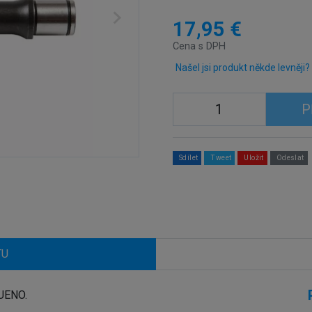
17,95 €
Cena s DPH
Našel jsi produkt někde levněji?
P
Sdílet
Tweet
Uložit
Odeslat
TU
UENO.