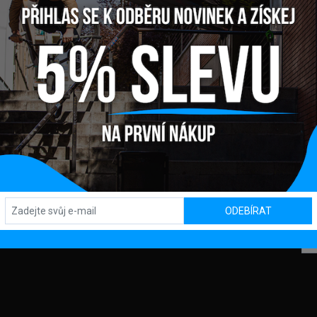
Y
OBCHOD / SHOWROOM
SL
Kpt. Nálepku 450, 082 71 Lipany
ODEBÍRAT
OD
MACE
AJŮ