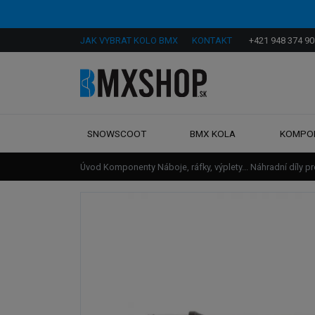
JAK VYBRAT KOLO BMX
KONTAKT
+421 948 374 90
SNOWSCOOT
BMX KOLA
KOMPO
Úvod
Komponenty
Náboje, ráfky, výplety...
Náhradní díly p