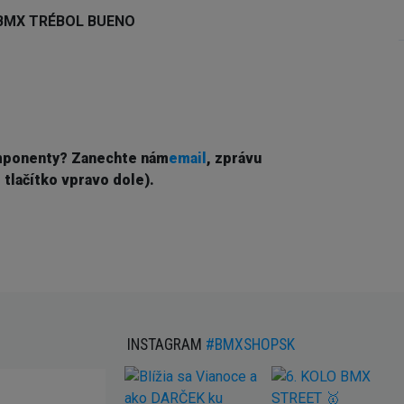
e BMX TRÉBOL BUENO
mponenty? Z
anechte nám
email
, zprávu
 tlačítko vpravo dole).
INSTAGRAM
#BMXSHOPSK