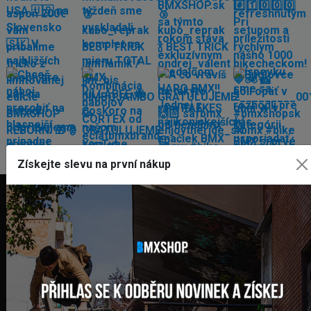
Získejte slevu na první nákup
FAKTURAČNÍ ADRESA
GLOBAL DIAMONDS s. r. o.
Námestie sv. Martina 708/30
082 71 Lipany
Slovensko