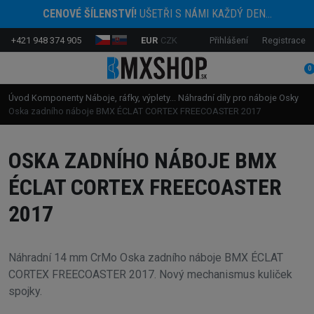
CENOVÉ ŠÍLENSTVÍ!
UŠETŘI S NÁMI KAŽDÝ DEN...
+421 948 374 905
EUR
CZK
Přihlášení
Registrace
0
Úvod
Komponenty
Náboje, ráfky, výplety...
Náhradní díly pro náboje
Osky
Oska zadního náboje BMX ÉCLAT CORTEX FREECOASTER 2017
OSKA ZADNÍHO NÁBOJE BMX
ÉCLAT CORTEX FREECOASTER
2017
Náhradní 14 mm CrMo Oska zadního náboje BMX ÉCLAT
CORTEX FREECOASTER 2017. Nový mechanismus kuliček
spojky.