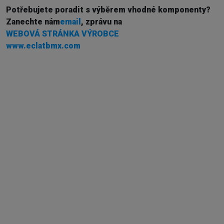
Potřebujete poradit s výběrem vhodné komponenty?
Z
anechte nám
email
, zprávu na
WEBOVÁ STRÁNKA VÝROBCE
www.eclatbmx.com
Externí sklad...