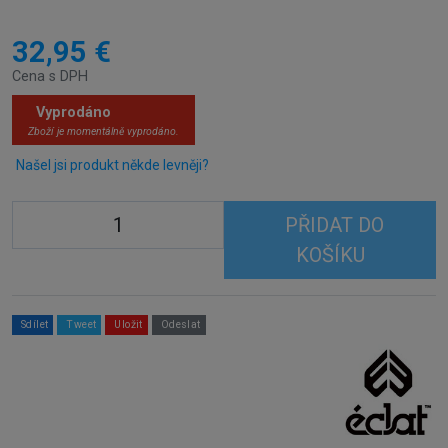
32,95 €
Cena s DPH
Vyprodáno
Zboží je momentálně vyprodáno.
Našel jsi produkt někde levněji?
PŘIDAT DO
KOŠÍKU
Sdílet
Tweet
Uložit
Odeslat