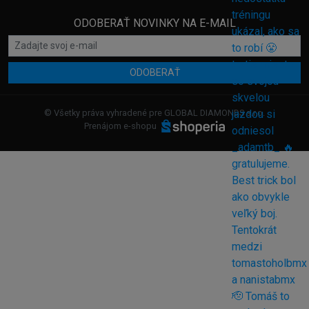
ODOBERAŤ NOVINKY NA E-MAIL
ODOBERAŤ
© Všetky práva vyhradené pre GLOBAL DIAMONDS s.r.o.
Prenájom e-shopu