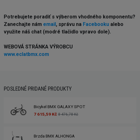
Potrebujete poradiť s výberom vhodného komponentu?
Z
anechajte nám
email
, správu na
Facebooku
alebo
využite náš chat (modré tlačidlo vpravo dole).
WEBOVÁ STRÁNKA VÝROBCU
www.eclatbmx.com
POSLEDNÉ PRIDANÉ PRODUKTY
Bicykel BMX GALAXY SPOT
7 615,59 Kč
8 476,78 Kč
Brzda BMX ALHONGA