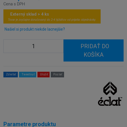
Cena s DPH
Externý sklad > 4 ks
Tovar je zvyčajne doručovaný do 2-4 týždňov od prijatia objednávky.
Našiel si produkt niekde lacnejšie?
PRIDAŤ DO
KOŠÍKA
Zdieľať
Tweetnuť
Uložiť
Poslať
Parametre produktu