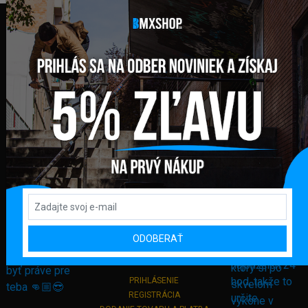
FAKTURAČNÁ ADRESA
GLOBAL DIAMONDS s. r. o.
Námestie sv. Martina 708/30
082 71 Lipany
Slovensko
+421 948 374 905
info@bmxshop.sk
Podporujeme online platby
ODOBERAŤ
DÔLEŽITÉ ODKAZY
PRIHLÁSENIE
REGISTRÁCIA