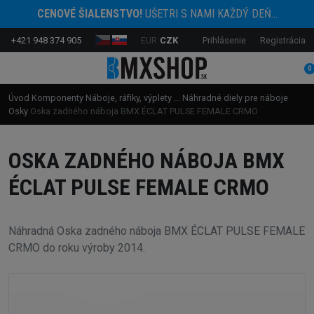
CENOVÉ ŠIALENSTVO!
UŠETRI S NAMI KAŽDÝ DEŇ...
+421 948 374 905
EUR
CZK
Prihlásenie
Registrácia
0
Úvod
Komponenty
Náboje, ráfiky, výplety ...
Náhradné diely pre náboje
Osky
Oska zadného náboja BMX ÉCLAT PULSE FEMALE CRMO
OSKA ZADNÉHO NÁBOJA BMX
ÉCLAT PULSE FEMALE CRMO
Náhradná Oska zadného náboja BMX ÉCLAT PULSE FEMALE
CRMO do roku výroby 2014.