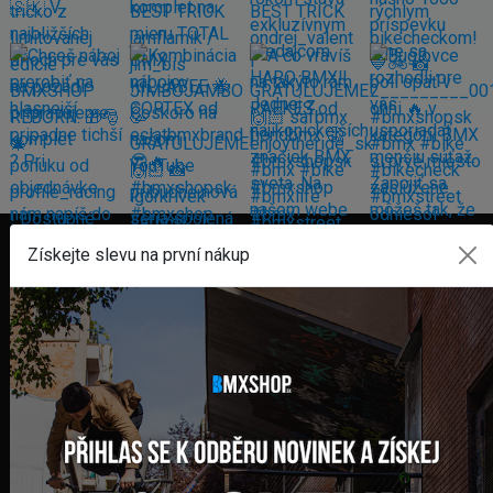
Získejte slevu na první nákup
FAKTURAČNÍ ADRESA
GLOBAL DIAMONDS s. r. o.
Námestie sv. Martina 708/30
082 71 Lipany
Slovensko
+421 948 374 905
info@bmxshop.sk