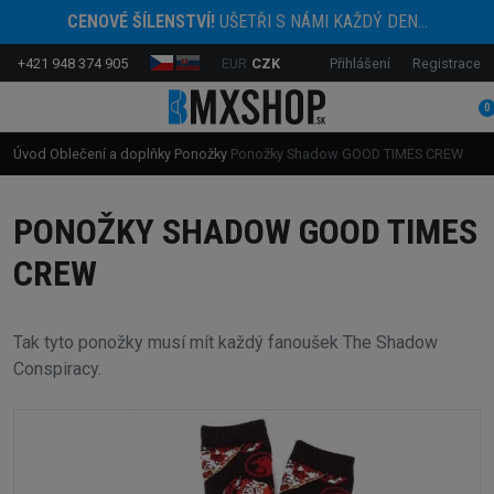
CENOVÉ ŠÍLENSTVÍ!
UŠETŘI S NÁMI KAŽDÝ DEN...
+421 948 374 905
EUR
CZK
Přihlášení
Registrace
0
Úvod
Oblečení a doplňky
Ponožky
Ponožky Shadow GOOD TIMES CREW
PONOŽKY SHADOW GOOD TIMES
CREW
Tak tyto ponožky musí mít každý fanoušek The Shadow
Conspiracy.