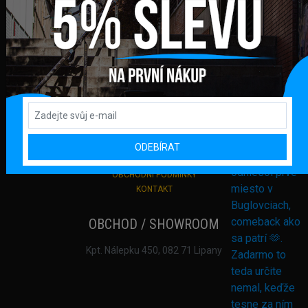
Podporujeme online platby
DŮLEŽITÉ ODKAZY
PŘIHLÁŠENÍ
REGISTRACE
DODANÍ ZBOŽÍ A PLATBA
VRACENÍ ZBOŽÍ A REKLAMACE
ODEBÍRAT
OCHRANA OSOBNÍCH ÚDAJŮ
OBCHODNÍ PODMÍNKY
KONTAKT
OBCHOD / SHOWROOM
Kpt. Nálepku 450, 082 71 Lipany