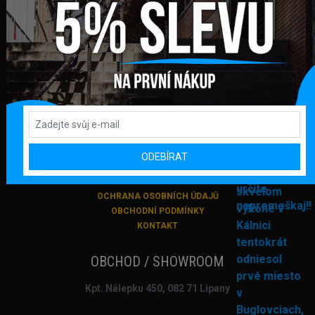
+421 948 374 905
info@bmxshop.sk
Podporujeme online platby
DŮLEŽITÉ ODKAZY
PŘIHLÁŠENÍ
REGISTRACE
ODEBÍRAT
DODANÍ ZBOŽÍ A PLATBA
VRACENÍ ZBOŽÍ A REKLAMACE
OCHRANA OSOBNÍCH ÚDAJŮ
OBCHODNÍ PODMÍNKY
KONTAKT
OBCHOD / SHOWROOM
Kpt. Nálepku 450, 082 71 Lipany