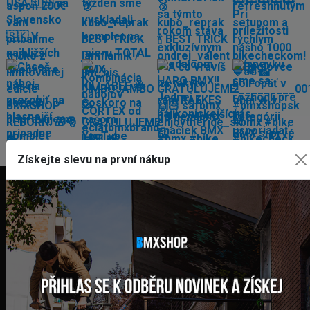
Získejte slevu na první nákup
FAKTURAČNÍ ADRESA
GLOBAL DIAMONDS s. r. o.
Námestie sv. Martina 708/30
082 71 Lipany
Slovensko