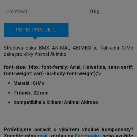
Hmotnost
0 kg
POPIS PRODUKTU
Středová oska BMX ANIMAL AKIMBO je Náhradní CrMo
oska pro kliky Animal Akimbo.
font-size: 14px; font-family: Arial, Helvetica, sans-serif;
font-weight: var(--bs-body-font-weight);">
Materiál: CrMo
Průměr: 22 mm
kompatibilní s klikami Animal Akimbo
Potřebujete poradit s výběrem vhodné komponenty?
Z
nechte nám
email
, zprávu na
Facebooku
nebo využijte