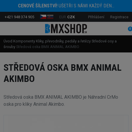
CENOVÉ ŠÍLENSTVÍ!
UŠETŘI S NÁMI KAŽDÝ DEN...
+421 948 374 905
EUR
CZK
Přihlášení
Registrace
0
Úvod
Komponenty
Kliky, převodníky, pedály a řetězy
Středové osy a
šrouby
Středová oska BMX ANIMAL AKIMBO
STŘEDOVÁ OSKA BMX ANIMAL
AKIMBO
Středová oska BMX ANIMAL AKIMBO je Náhradní CrMo
oska pro kliky Animal Akimbo.