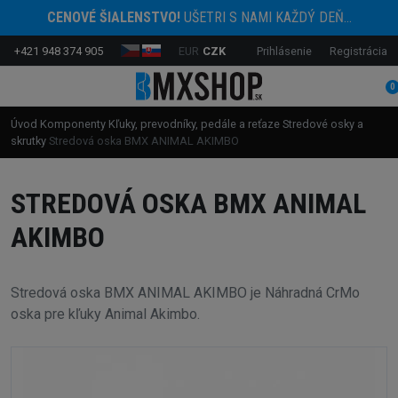
CENOVÉ ŠIALENSTVO!
UŠETRI S NAMI KAŽDÝ DEŇ...
+421 948 374 905
EUR
CZK
Prihlásenie
Registrácia
0
Úvod
Komponenty
Kľuky, prevodníky, pedále a reťaze
Stredové osky a
skrutky
Stredová oska BMX ANIMAL AKIMBO
STREDOVÁ OSKA BMX ANIMAL
AKIMBO
Stredová oska BMX ANIMAL AKIMBO je Náhradná CrMo
oska pre kľuky Animal Akimbo.