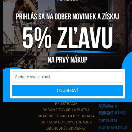
FAKTURAČNÁ ADRESA
GLOBAL DIAMONDS s. r. o.
Námestie sv. Martina 708/30
082 71 Lipany
Slovensko
+421 948 374 905
info@bmxshop.sk
Podporujeme online platby
DÔLEŽITÉ ODKAZY
ODOBERAŤ
PRIHLÁSENIE
REGISTRÁCIA
DODANIE TOVARU A PLATBA
VRÁTENIE TOVARU A REKLAMÁCIA
OCHRANA OSOBNÝCH ÚDAJOV
OBCHODNÉ PODMIENKY