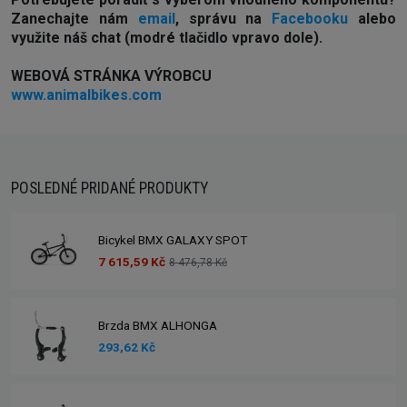
Z
anechajte nám
email
, správu na
Facebooku
alebo
využite náš chat (modré tlačidlo vpravo dole).
WEBOVÁ STRÁNKA VÝROBCU
www.animalbikes.com
POSLEDNÉ PRIDANÉ PRODUKTY
Bicykel BMX GALAXY SPOT
7 615,59 Kč
8 476,78 Kč
Brzda BMX ALHONGA
293,62 Kč