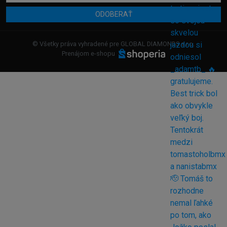
ODOBERAŤ
© Všetky práva vyhradené pre GLOBAL DIAMONDS s.r.o.
Prenájom e-shopu