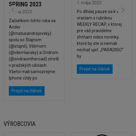
1. mája 2023
SPRING 2023
Po dlhšej pauze sa k vám
5. júna 2023
vraciam s rubrikou
Začiatkom tohto roka sa
WEEKLY RECAP, v ktorej
Ander
pre váš pravidelne
(@matusandrejovsky)
zhŕňam video novinky,
spolu so Štajnom
ktoré by ste si nemali
(@stajnil), Vilémom
nechať ujsť. „PARADISO“
(@vilemlansky) a Ondrom
by
(@ondraontheroad) stretli
v pražských uliciach.
Prejsť na článok
Všetci mali samozrejme
Iphone vždy po
Prejsť na článok
VÝROBCOVIA