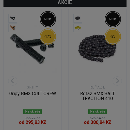
AKCIE
AKCIA
AKCIA
-17%
-5%
GRIPY
REŤAZE
Gripy BMX CULT CREW
Reťaz BMX SALT
TRACTION 410
Na sklade
Na sklade
356,27 Kč
626,54 Kč
od 295,83 Kč
od 380,84 Kč