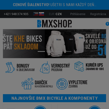
CENOVÉ ŠIALENSTVO!
UŠETRI S NAMI KAŽDÝ DEŇ...
+421 948 374 905
EUR
CZK
Prihlásenie
Registrácia
0
NAJNOVŠIE BMX BICYKLE A KOMPONENTY