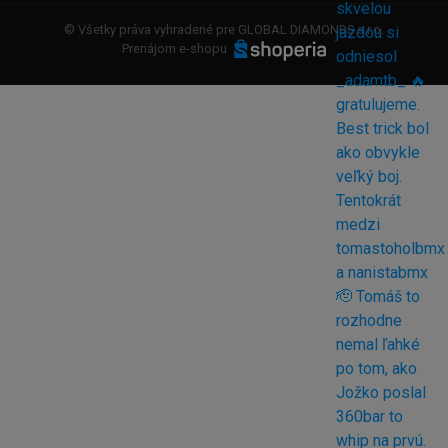
© Všetky práva vyhradené pre GLOBAL DIAMONDS s.r.o.
Prenájom e-shopu